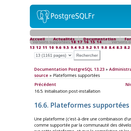
Accueil
Actualités
Documentation
Fo
Versions supportées
18
17
16
15
14
Versions o
13
12
11
10
9.6
9.5
9.4
9.3
9.2
9.1
9.0
8.4
8.3
8.2
Documentation PostgreSQL 13.23
»
Administra
source
»
Plateformes supportées
Précédent
Ni
16.5. Initialisation post-installation
16.6. Plateformes supportées
Une plateforme (c'est-à-dire une combinaison d'u
comme supportée par la communauté des dével