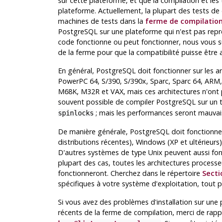
sur cette plateforme, et que la compilation et les
plateforme. Actuellement, la plupart des tests d
machines de tests dans la
ferme de compilatio
PostgreSQL
sur une plateforme qui n'est pas repr
code fonctionne ou peut fonctionner, nous vous
de la ferme pour que la compatibilité puisse être 
En général,
PostgreSQL
doit fonctionner sur les a
PowerPC 64, S/390, S/390x, Sparc, Sparc 64, ARM
M68K, M32R et VAX, mais ces architectures n'ont 
souvent possible de compiler
PostgreSQL
sur un 
; mais les performances seront mauvai
spinlocks
De manière générale,
PostgreSQL
doit fonctionner
distributions récentes), Windows (XP et ultérieu
D'autres systèmes de type Unix peuvent aussi fon
plupart des cas, toutes les architectures proces
fonctionneront. Cherchez dans le répertoire
Secti
spécifiques à votre système d'exploitation, tout p
Si vous avez des problèmes d'installation sur un
récents de la ferme de compilation, merci de rapp