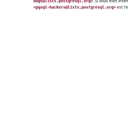
. Si vous êtes int
bugs@lists.postgresql.org
>
est l'
<
pgsql-hackers@lists.postgresql.org
>