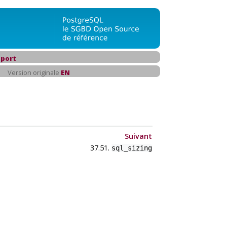
port
Version originale
EN
Suivant
37.51.
sql_sizing