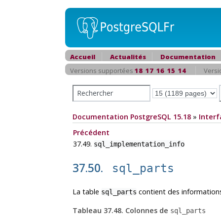
Accueil
Actualités
Documentation
Versions supportées
18
17
16
15
14
Versi
Documentation PostgreSQL 15.18
»
Interf
Précédent
37.49.
sql_implementation_info
37.50.
sql_parts
La table
contient des information
sql_parts
Tableau 37.48. Colonnes de
sql_parts