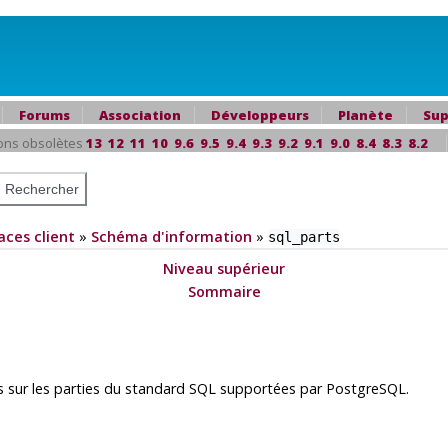
Forums
Association
Développeurs
Planète
Sup
ons obsolètes
13
12
11
10
9.6
9.5
9.4
9.3
9.2
9.1
9.0
8.4
8.3
8.2
aces client
»
Schéma d'information
»
sql_parts
Niveau supérieur
Sommaire
s sur les parties du standard SQL supportées par
PostgreSQL
.