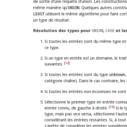
de sortie d'une requête d'union. Les construction
même manière qu'
. Quelques autres constr
UNION
utilisent le même algorithme pour faire cor
LEAST
un type de résultat.
Résolution des types pour
,
et le
UNION
CASE
Si toutes les entrées sont du même type et 
ce type.
Si un type en entrée est un domaine, le tr
[12]
suivantes.
Si toutes les entrées sont du type
unknown
catégorie chaîne). Dans le cas contraire, les
Si toutes les entrées non inconnues ne son
Sélectionne le premier type en entrée conn
[13]
entrée connu, de gauche à droite.
Si le 
type, mais pas vice versa, sélectionne l'au
considérant les entrées restantes. Si, à to
s'arrête de considérer les entrées supplémen