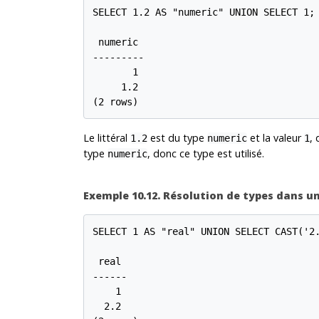
SELECT 1.2 AS "numeric" UNION SELECT 1;

 numeric

---------

       1

     1.2

(2 rows)
Le littéral
est du type
et la valeur
,
1.2
numeric
1
type
, donc ce type est utilisé.
numeric
Exemple 10.12. Résolution de types dans u
SELECT 1 AS "real" UNION SELECT CAST('2.
 real

------

    1

  2.2
