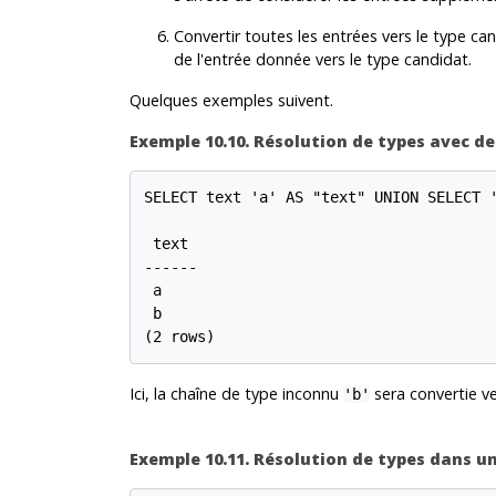
Convertir toutes les entrées vers le type cand
de l'entrée donnée vers le type candidat.
Quelques exemples suivent.
Exemple 10.10. Résolution de types avec de
SELECT text 'a' AS "text" UNION SELECT '
 text

------

 a

 b

(2 rows)
Ici, la chaîne de type inconnu
sera convertie ve
'b'
Exemple 10.11. Résolution de types dans u