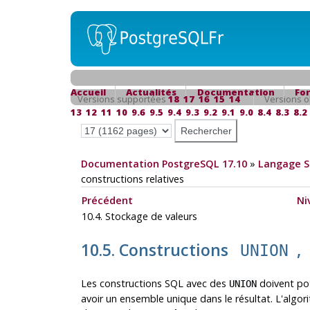
Accueil
Actualités
Documentation
Fo
Versions supportées
18
17
16
15
14
Versions o
13
12
11
10
9.6
9.5
9.4
9.3
9.2
9.1
9.0
8.4
8.3
8.2
Documentation PostgreSQL 17.10
»
Langage 
constructions relatives
Précédent
Ni
10.4. Stockage de valeurs
10.5. Constructions
,
UNION
Les constructions SQL avec des
doivent pot
UNION
avoir un ensemble unique dans le résultat. L'alg