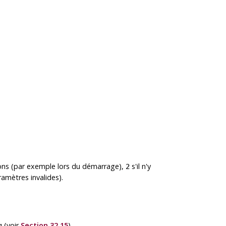
xions (par exemple lors du démarrage),
s'il n'y
2
amètres invalides).
q
(voir
Section 32.15
).