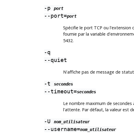
-p
port
--port=
port
Spécifie le port TCP ou l'extension 
fournie par la variable d'environne
5432.
-q
--quiet
N'affiche pas de message de statut. 
-t
secondes
--timeout=
secondes
Le nombre maximum de secondes à at
l'attente. Par défaut, la valeur est 
-U
nom_utilisateur
--username=
nom_utilisateur