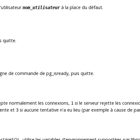
'utilisateur
à la place du défaut.
nom_utilisateur
s quitte.
n ligne de commande de
pg_isready
, puis quitte.
ccepte normalement les connexions,
si le serveur rejette les conne
1
tente et
si aucune tentative n'a eu lieu (par exemple à cause de par
3
stgreSQL
, utilise les variables d'environnement supportées par
libp