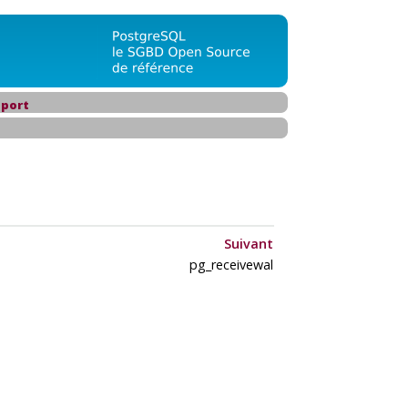
port
Suivant
pg_receivewal