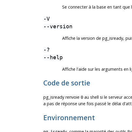
Se connecter à la base en tant que l
-V
--version
Affiche la version de
pg_isready
, pui
-?
--help
Affiche l'aide sur les arguments e
Code de sortie
pg_isready
renvoie
au shell si le serveur a
0
a pas de réponse une fois passé le délai d'at
Environnement
, comme la majorité des outils
Po
pg_isready