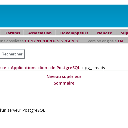
Forums
Association
Développeurs
Planète
Sup
ons obsolètes
13
12
11
10
9.6
9.5
9.4
9.3
Version originale
EN
nce
»
Applications client de PostgreSQL
»
pg_isready
Niveau supérieur
Sommaire
d'un serveur
PostgreSQL