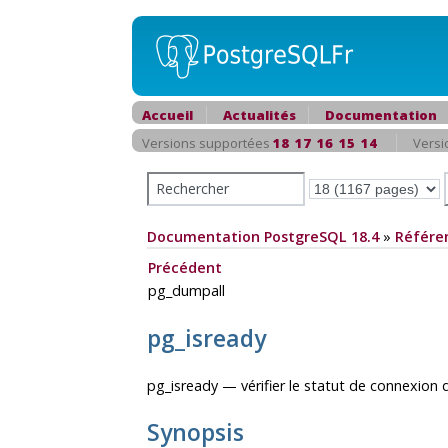
Accueil
Actualités
Documentation
Versions supportées
18
17
16
15
14
Versi
Documentation PostgreSQL 18.4
»
Référe
Précédent
pg_dumpall
pg_isready
pg_isready — vérifier le statut de connexion 
Synopsis