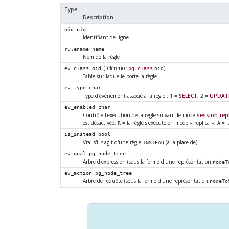
Type
Description
oid
oid
Identifiant de ligne
rulename
name
Nom de la règle
(référence
.
)
ev_class
oid
pg_class
oid
Table sur laquelle porte la règle
ev_type
char
Type d'événement associé à la règle : 1 =
SELECT
, 2 =
UPDAT
ev_enabled
char
Contrôle l'exécution de la règle suivant le mode
session_repl
est désactivée,
= la règle s'exécute en mode
«
replica
»
,
= l
R
A
is_instead
bool
Vrai s'il s'agit d'une règle
(à la place de).
INSTEAD
ev_qual
pg_node_tree
Arbre d'expression (sous la forme d'une représentation
nodeT
ev_action
pg_node_tree
Arbre de requête (sous la forme d'une représentation
nodeTo