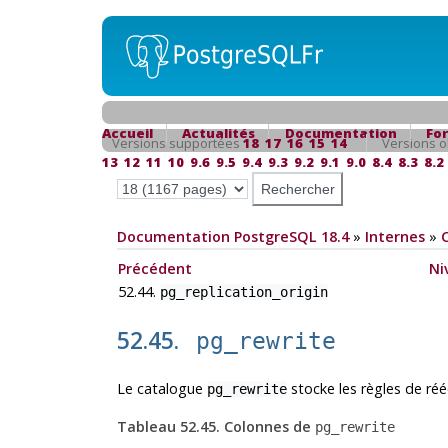
Accueil
Actualités
Documentation
Fo
Versions supportées
18
17
16
15
14
Versions o
13
12
11
10
9.6
9.5
9.4
9.3
9.2
9.1
9.0
8.4
8.3
8.2
Documentation PostgreSQL 18.4
»
Internes
»
Précédent
Ni
52.44.
pg_replication_origin
52.45.
pg_rewrite
Le catalogue
stocke les règles de rééc
pg_rewrite
Tableau 52.45. Colonnes de
pg_rewrite