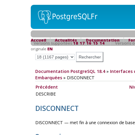
Accueil
Actualités
Documentation
Fo
Versions supportées
18
17
16
15
14
Versions 
originale
EN
Documentation PostgreSQL 18.4
»
Interfaces 
Embarquées
»
DISCONNECT
Précédent
Ni
DESCRIBE
DISCONNECT
DISCONNECT — met fin à une connexion de base