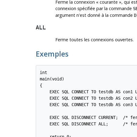
Ferme la connexion
«
courante
»
, qui e
connexion spécifiée par la commande
S
argument n'est donné à la commande
D
ALL
Ferme toutes les connexions ouvertes.
Exemples
int

main(void)

{

    EXEC SQL CONNECT TO testdb AS con1 U
    EXEC SQL CONNECT TO testdb AS con2 U
    EXEC SQL CONNECT TO testdb AS con3 U
    EXEC SQL DISCONNECT CURRENT;  /* fer
    EXEC SQL DISCONNECT ALL;      /* fer
    return 0;
