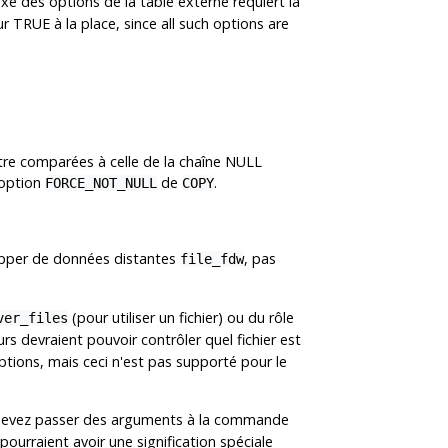
xe des options de la table externe requiert la
r TRUE à la place, since all such options are
 être comparées à celle de la chaîne NULL
'option
de
.
FORCE_NOT_NULL
COPY
apper de données distantes
, pas
file_fdw
(pour utiliser un fichier) ou du rôle
ver_files
urs devraient pouvoir contrôler quel fichier est
ptions, mais ceci n'est pas supporté pour le
ous devez passer des arguments à la commande
urraient avoir une signification spéciale