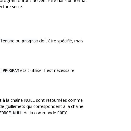
ou program output doivent être dans un format
ecture seule.
ou
doit être spécifié, mais
ilename
program
était utilisé. Il est nécessaire
M PROGRAM
dent à la chaîne NULL sont retournées comme
de guillemets qui correspondent à la chaîne
de la commande
.
FORCE_NULL
COPY