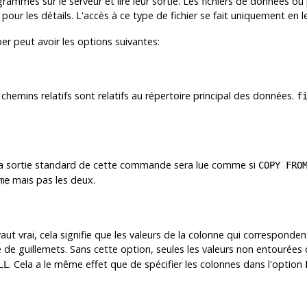
grammes sur le serveur et lire leur sortie. Les fichiers de données 
pour les détails. L'accès à ce type de fichier se fait uniquement en l
er peut avoir les options suivantes:
es chemins relatifs sont relatifs au répertoire principal des données.
f
La sortie standard de cette commande sera lue comme si
COPY FRO
mais pas les deux.
me
 vaut vrai, cela signifie que les valeurs de la colonne qui correspon
 de guillemets. Sans cette option, seules les valeurs non entourées 
. Cela a le même effet que de spécifier les colonnes dans l'option
LL