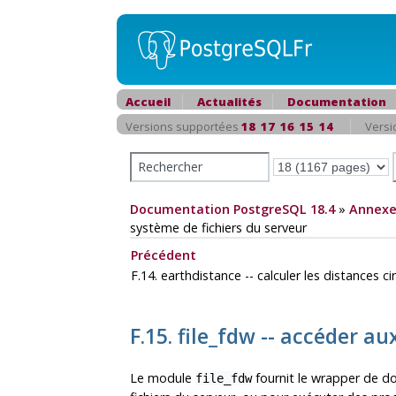
Accueil
Actualités
Documentation
Versions supportées
18
17
16
15
14
Versi
Documentation PostgreSQL 18.4
»
Annexe
système de fichiers du serveur
Précédent
F.14. earthdistance -- calculer les distances ci
F.15. file_fdw -- accéder a
Le module
fournit le wrapper de d
file_fdw