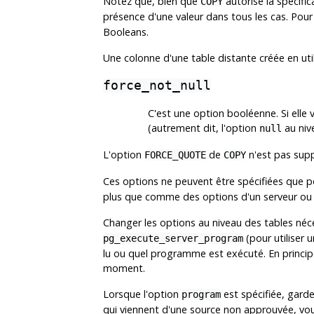
Notez que, bien que
autorise la spécif
COPY
présence d'une valeur dans tous les cas. Pour
Booleans.
Une colonne d'une table distante créée en util
force_not_null
C'est une option booléenne. Si elle 
(autrement dit, l'option
au nive
null
L'option
de
n'est pas sup
FORCE_QUOTE
COPY
Ces options ne peuvent être spécifiées que 
plus que comme des options d'un serveur ou d'
Changer les options au niveau des tables néce
(pour utiliser 
pg_execute_server_program
lu ou quel programme est exécuté. En principe
moment.
Lorsque l'option
est spécifiée, garde
program
qui viennent d'une source non approuvée, vou