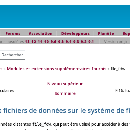
Forums
Association
Développeurs
Planète
Sup
ons obsolètes
13
12
11
10
9.6
9.5
9.4
9.3
9.2
9.1
Version origin
s
»
Modules et extensions supplémentaires fournis
»
file_fdw -
Niveau supérieur
rculaires
F.16. fu
Sommaire
ux fichiers de données sur le système de 
onnées distantes
, qui peut être utilisé pour accéder à des
file_fdw