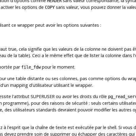
ication d'options comme
sans valeur correspondante, la synta
HEADER
 activer les options de
sans valeur, vous pouvez donner la valeu
COPY
isant ce wrapper peut avoir les options suivantes :
vaut true, cela signifie que les valeurs de la colonne ne doivent pas
au de la table). Ceci a le même effet que de lister la colonne dans l
portée par
pour le moment.
file_fdw
pour une table distante ou ses colonnes, pas comme options du wr
un mapping d'utilisateur utilisant le wrapper.
ssite l'attribut SUPERUSER ou avoir les droits du rôle
pg_read_ser
un programme), pour des raisons de sécurité : seuls certains utilisate
, des utilisateurs standards devraient pouvoir modifier les autres o
z à l'esprit que la chaîne de texte est exécutée par le shell. Si v
s devez prendre soin de supprimer ou échapper des caractères qui po