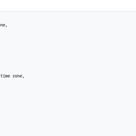
ne,

time zone,
