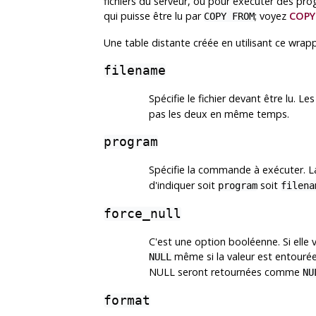
fichiers du serveur, ou pour exécuter des pro
qui puisse être lu par
; voyez
COPY
COPY FROM
Une table distante créée en utilisant ce wrapp
filename
Spécifie le fichier devant être lu. L
pas les deux en même temps.
program
Spécifie la commande à exécuter. 
d'indiquer soit
soit
program
filena
force_null
C'est une option booléenne. Si elle
même si la valeur est entourée
NULL
NULL seront retournées comme
NU
format