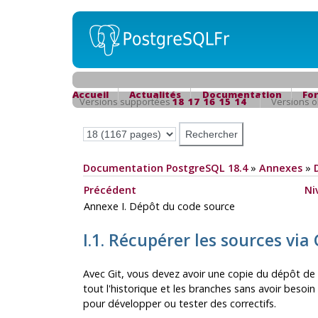
Accueil
Actualités
Documentation
Fo
Versions supportées
18
17
16
15
14
Versions 
Documentation PostgreSQL 18.4
»
Annexes
»
Précédent
Ni
Annexe I. Dépôt du code source
I.1. Récupérer les sources via
Avec
Git
, vous devez avoir une copie du dépôt de
tout l'historique et les branches sans avoir besoin d
pour développer ou tester des correctifs.