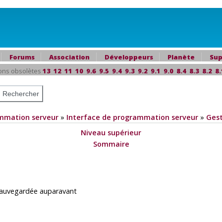
Forums
Association
Développeurs
Planète
Sup
ons obsolètes
13
12
11
10
9.6
9.5
9.4
9.3
9.2
9.1
9.0
8.4
8.3
8.2
8.
mmation serveur
»
Interface de programmation serveur
»
Gest
Niveau supérieur
Sommaire
 sauvegardée auparavant