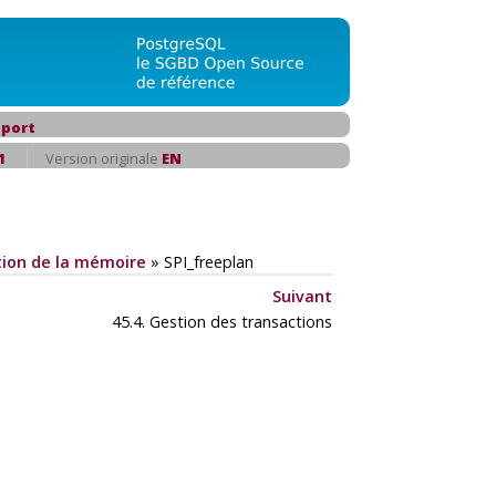
port
1
Version originale
EN
ion de la mémoire
»
SPI_freeplan
Suivant
45.4. Gestion des transactions