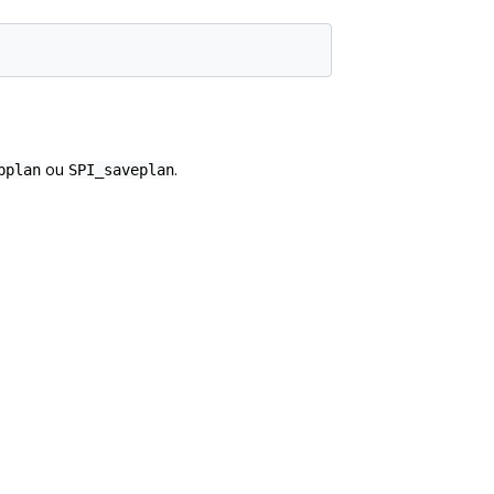
ou
.
pplan
SPI_saveplan