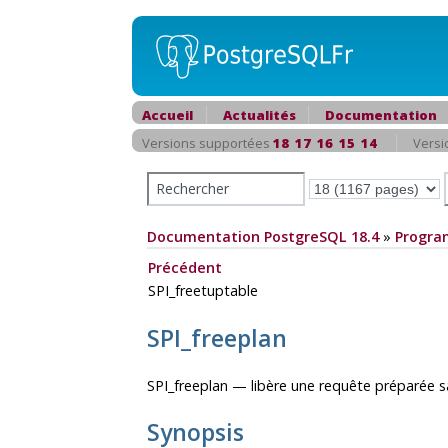
Accueil
Actualités
Documentation
Versions supportées
18
17
16
15
14
Versi
Documentation PostgreSQL 18.4
»
Progra
Précédent
SPI_freetuptable
SPI_freeplan
SPI_freeplan — libère une requête préparée
Synopsis