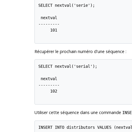
SELECT nextval('serie');

 nextval

---------

     101

Récupérer le prochain numéro d'une séquence :
SELECT nextval('serial');

 nextval

---------

     102

Utiliser cette séquence dans une commande
INSE
INSERT INTO distributors VALUES (nextval