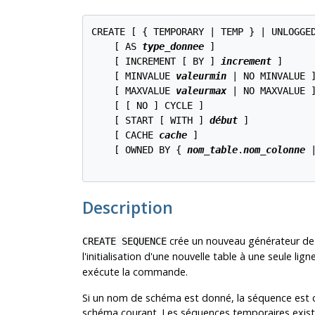
CREATE [ { TEMPORARY | TEMP } | UNLOGGE
    [ AS 
type_donnee
 ]

    [ INCREMENT [ BY ] 
increment
 ]

    [ MINVALUE 
valeurmin
 | NO MINVALUE ]
    [ MAXVALUE 
valeurmax
 | NO MAXVALUE ]
    [ [ NO ] CYCLE ]

    [ START [ WITH ] 
début
 ]

    [ CACHE 
cache
 ]

    [ OWNED BY { 
nom_table
.
nom_colonne
 
Description
crée un nouveau générateur de 
CREATE SEQUENCE
l'initialisation d'une nouvelle table à une seule l
exécute la commande.
Si un nom de schéma est donné, la séquence est cr
schéma courant. Les séquences temporaires existen