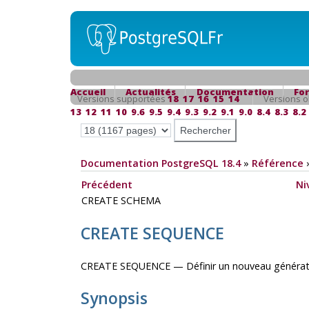
Accueil
Actualités
Documentation
Fo
Versions supportées
18
17
16
15
14
Versions o
13
12
11
10
9.6
9.5
9.4
9.3
9.2
9.1
9.0
8.4
8.3
8.2
Documentation PostgreSQL 18.4
»
Référence
Précédent
Ni
CREATE SCHEMA
CREATE SEQUENCE
CREATE SEQUENCE — Définir un nouveau générat
Synopsis