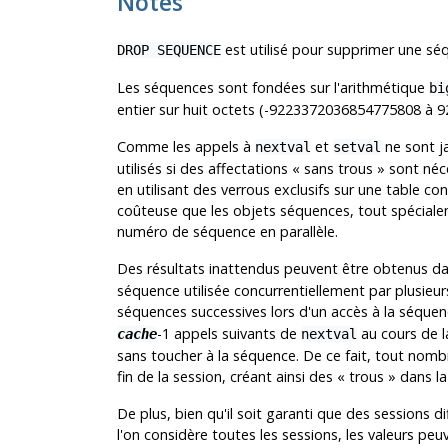
Notes
est utilisé pour supprimer une sé
DROP SEQUENCE
Les séquences sont fondées sur l'arithmétique
bi
entier sur huit octets (-9223372036854775808 à
Comme les appels à
et
ne sont j
nextval
setval
utilisés si des affectations
«
sans trous
»
sont néce
en utilisant des verrous exclusifs sur une table c
coûteuse que les objets séquences, tout spécial
numéro de séquence en parallèle.
Des résultats inattendus peuvent être obtenus d
séquence utilisée concurrentiellement par plusieur
séquences successives lors d'un accès à la séqu
-1 appels suivants de
au cours de l
cache
nextval
sans toucher à la séquence. De ce fait, tout nombr
fin de la session, créant ainsi des
«
trous
»
dans la
De plus, bien qu'il soit garanti que des sessions 
l'on considère toutes les sessions, les valeurs p