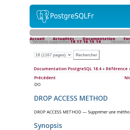
Accueil
Actualités
Documentation
Fo
Versions supportées
18
17
16
15
14
Versions 
Documentation PostgreSQL 18.4
»
Référence
Précédent
Ni
DO
DROP ACCESS METHOD
DROP ACCESS METHOD — Supprimer une méthod
Synopsis