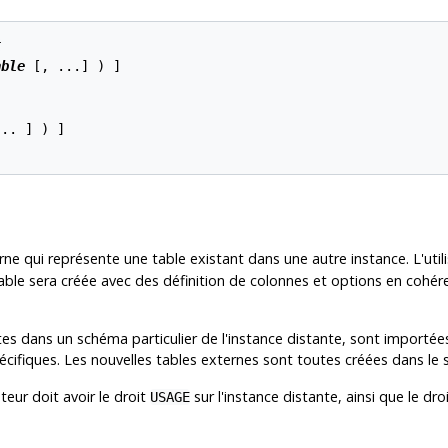
t
able
 [, ...] ) ]

.. ] ) ]

ne qui représente une table existant dans une autre instance. L'uti
table sera créée avec des définition de colonnes et options en cohére
es dans un schéma particulier de l'instance distante, sont importées. 
cifiques. Les nouvelles tables externes sont toutes créées dans le s
isateur doit avoir le droit
sur l'instance distante, ainsi que le dro
USAGE