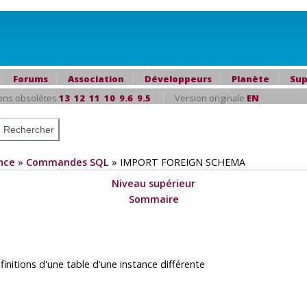
Forums
Association
Développeurs
Planète
Sup
ons obsolètes
13
12
11
10
9.6
9.5
Version originale
EN
nce
»
Commandes SQL
»
IMPORT FOREIGN SCHEMA
Niveau supérieur
Sommaire
tions d'une table d'une instance différente