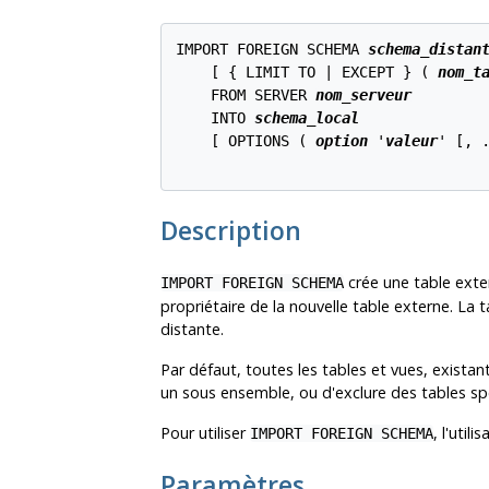
IMPORT FOREIGN SCHEMA 
schema_distan
    [ { LIMIT TO | EXCEPT } ( 
nom_t
    FROM SERVER 
nom_serveur
    INTO 
schema_local
    [ OPTIONS ( 
option
 '
valeur
' [, .
Description
crée une table exter
IMPORT FOREIGN SCHEMA
propriétaire de la nouvelle table externe. La 
distante.
Par défaut, toutes les tables et vues, existant
un sous ensemble, ou d'exclure des tables spé
Pour utiliser
, l'util
IMPORT FOREIGN SCHEMA
Paramètres