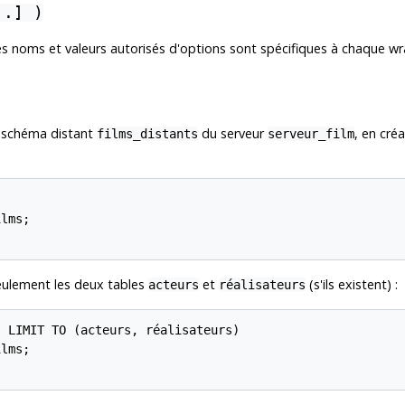
..] )
. Les noms et valeurs autorisés d'options sont spécifiques à chaque 
n schéma distant
du serveur
, en cré
films_distants
serveur_film


lms;

lement les deux tables
et
(s'ils existent) :
acteurs
réalisateurs
 LIMIT TO (acteurs, réalisateurs)

lms;
