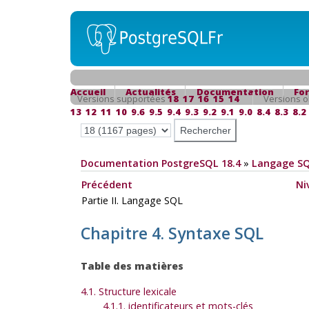
Accueil
Actualités
Documentation
Fo
Versions supportées
18
17
16
15
14
Versions o
13
12
11
10
9.6
9.5
9.4
9.3
9.2
9.1
9.0
8.4
8.3
8.2
Documentation PostgreSQL 18.4
»
Langage S
Précédent
Ni
Partie II. Langage SQL
Chapitre 4. Syntaxe SQL
Table des matières
4.1. Structure lexicale
4.1.1. identificateurs et mots-clés