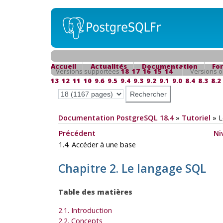
Accueil
Actualités
Documentation
Fo
Versions supportées
18
17
16
15
14
Versions o
13
12
11
10
9.6
9.5
9.4
9.3
9.2
9.1
9.0
8.4
8.3
8.2
Documentation PostgreSQL 18.4
»
Tutoriel
»
L
Précédent
Ni
1.4. Accéder à une base
Chapitre 2. Le langage
SQL
Table des matières
2.1. Introduction
2.2. Concepts