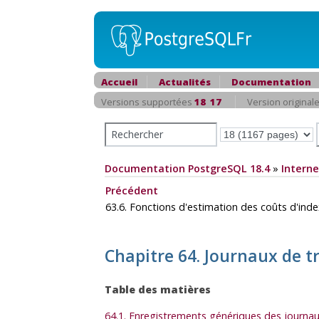
Accueil
Actualités
Documentation
Versions supportées
18
17
Version original
Documentation PostgreSQL 18.4
»
Interne
Précédent
63.6. Fonctions d'estimation des coûts d'ind
Chapitre 64. Journaux de t
Table des matières
64.1. Enregistrements génériques des journau