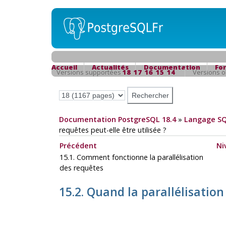
Accueil
Actualités
Documentation
Fo
Versions supportées
18
17
16
15
14
Versions 
Documentation PostgreSQL 18.4
»
Langage S
requêtes peut-elle être utilisée ?
Précédent
Ni
15.1. Comment fonctionne la parallélisation
des requêtes
15.2. Quand la parallélisation