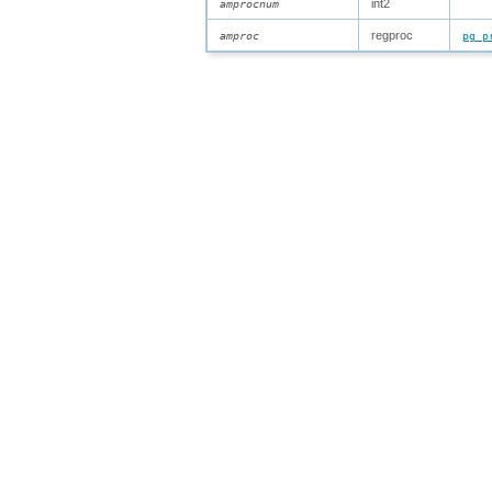
int2
amprocnum
regproc
amproc
pg_p