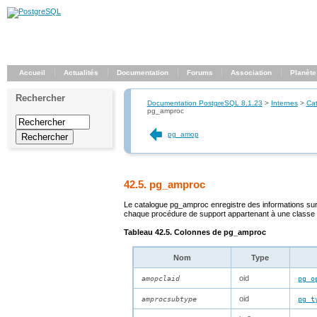
Accueil
Actualités
Documentation
Forums
Association
Planète
Rechercher
Documentation PostgreSQL 8.1.23
>
Internes
>
Ca
pg_amproc
pg_amop
42.5. pg_amproc
Le catalogue
pg_amproc
enregistre des informations su
chaque procédure de support appartenant à une classe 
Tableau 42.5. Colonnes de
pg_amproc
Nom
Type
oid
amopclaid
pg_o
oid
amprocsubtype
pg_t