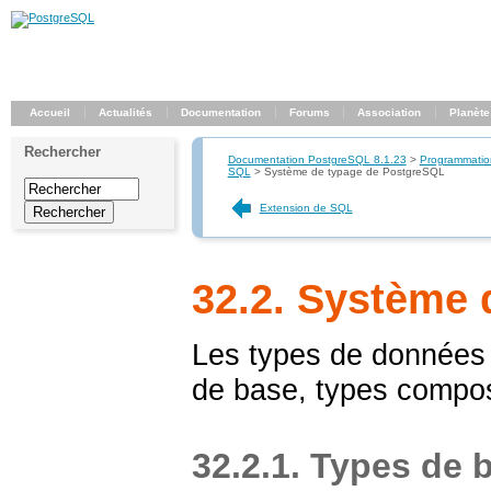
Accueil
Actualités
Documentation
Forums
Association
Planète
Rechercher
Documentation PostgreSQL 8.1.23
>
Programmatio
SQL
>
Système de typage de PostgreSQL
Extension de SQL
32.2. Système
Les types de donnée
de base, types compos
32.2.1. Types de 