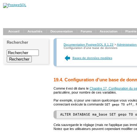
Accueil
Actualités
Documentation
Forums
Association
Planète
Rechercher
Documentation PostgreSQL 8.1.23
>
Administration
Configuration d'une base de données
Bases de données modèles
19.4. Configuration d'une base de don
Comme il est dit dans le
Chapitre 17, Configuration du s
particulière, pour nombre de ces variables.
Par exemple, si pour une raison quelconque vous voulez
connectant exécute la commande
.
SET geqo TO off;
Cela sauvegarde le réglage (mais ne l'applique pas im
Notez que les utilisateurs peuvent cependant modifier ce 