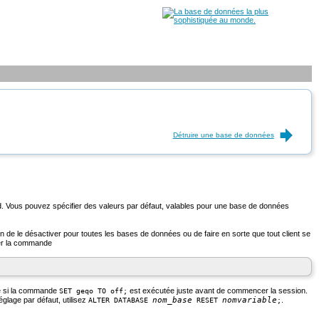
Détruire une base de données
d. Vous pouvez spécifier des valeurs par défaut, valables pour une base de données
 de le désactiver pour toutes les bases de données ou de faire en sorte que tout client se
ter la commande
me si la commande
est exécutée juste avant de commencer la session.
SET geqo TO off;
églage par défaut, utilisez
nom_base
nomvariable
.
ALTER DATABASE
RESET
;