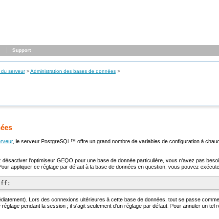
Support
 du serveur
>
Administration des bases de données
>
nées
erveur
, le serveur
PostgreSQL
™ offre un grand nombre de variables de configuration à chau
 désactiver l'optimiseur
GEQO
pour une base de donnée particulière, vous n'avez pas besoin
 Pour appliquer ce réglage par défaut à la base de données en question, vous pouvez exécu
médiatement). Lors des connexions ultérieures à cette base de données, tout se passe com
réglage pendant la session ; il s'agit seulement d'un réglage par défaut. Pour annuler un tel r