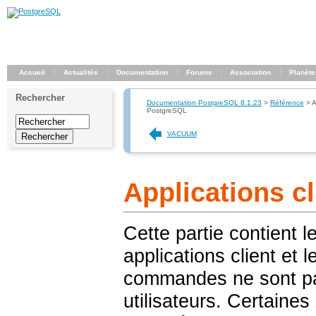
Accueil
Actualités
Documentation
Forums
Association
Planète
Rechercher
Documentation PostgreSQL 8.1.23
>
Référence
>
A
PostgreSQL
VACUUM
Applications c
Cette partie contient 
applications client et l
commandes ne sont pa
utilisateurs. Certaines