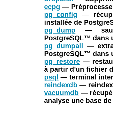
ecpg
— Préprocesse
pg_config
— récupè
installée de
Postgre
pg_dump
— sau
PostgreSQL
™ dans u
pg_dumpall
— extr
PostgreSQL
™ dans u
pg_restore
— resta
à partir d'un fichier
psql
— terminal inte
reindexdb
— reinde
vacuumdb
— récupèr
analyse une base d