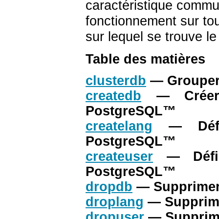
caractéristique commun
fonctionnement sur t
sur lequel se trouve l
Table des matières
clusterdb
— Grouper
createdb
— Créer
PostgreSQL
™
createlang
— Déf
PostgreSQL
™
createuser
— Défi
PostgreSQL
™
dropdb
— Supprimer
droplang
— Supprime
dropuser
— Supprime