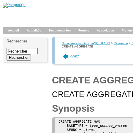
Accueil
Actualités
Documentation
Forums
Association
Planète
Rechercher
Documentation PostgreSQL 8.1.23
>
Référence
>
CREATE AGGREGATE
COPY
CREATE AGGRE
CREATE AGGREGATE — 
Synopsis
nom
CREATE AGGREGATE 
 (

type_donnée_entrée
    BASETYPE = 
,

sfonc
    SFUNC = 
,
