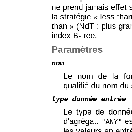
ne prend jamais effet 
la stratégie «
less tha
than
» (NdT : plus gra
index B-tree.
Paramètres
nom
Le nom de la fon
qualifié du nom du
type_donnée_entrée
Le type de donnée
d'agrégat.
es
"ANY"
les valeurs en ent