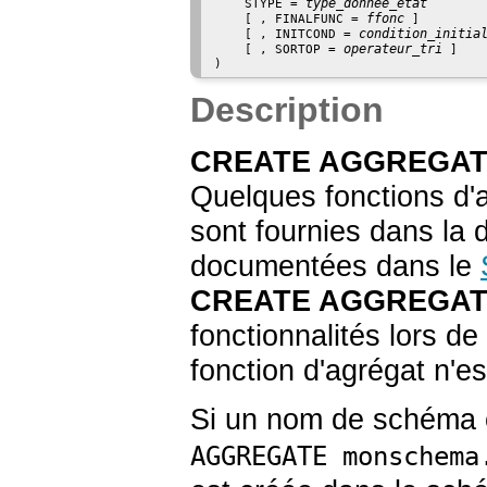
type_donnée_état
    STYPE = 
ffonc
    [ , FINALFUNC = 
 ]

condition_initia
    [ , INITCOND = 
operateur_tri
    [ , SORTOP = 
 ]

Description
CREATE AGGREGA
Quelques fonctions d'a
sont fournies dans la d
documentées dans le
CREATE AGGREGA
fonctionnalités lors de
fonction d'agrégat n'es
Si un nom de schéma 
AGGREGATE monschema