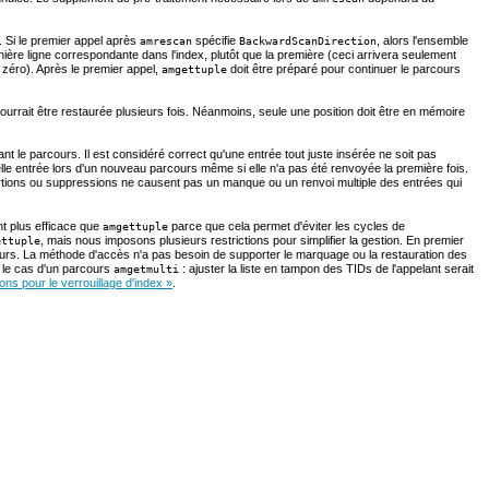
. Si le premier appel après
spécifie
, alors l'ensemble
amrescan
BackwardScanDirection
nière ligne correspondante dans l'index, plutôt que la première (ceci arrivera seulement
 zéro). Après le premier appel,
doit être préparé pour continuer le parcours
amgettuple
ourrait être restaurée plusieurs fois. Néanmoins, seule une position doit être en mémoire
le parcours. Il est considéré correct qu'une entrée tout juste insérée ne soit pas
lle entrée lors d'un nouveau parcours même si elle n'a pas été renvoyée la première fois.
sertions ou suppressions ne causent pas un manque ou un renvoi multiple des entrées qui
nt plus efficace que
parce que cela permet d'éviter les cycles de
amgettuple
, mais nous imposons plusieurs restrictions pour simplifier la gestion. En premier
ettuple
cours. La méthode d'accès n'a pas besoin de supporter le marquage ou la restauration des
ns le cas d'un parcours
: ajuster la liste en tampon des TIDs de l'appelant serait
amgetmulti
ons pour le verrouillage d'index »
.