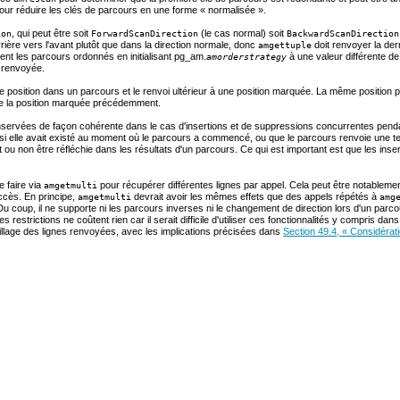
our réduire les clés de parcours en une forme «
normalisée
».
, qui peut être soit
(le cas normal) soit
ion
ForwardScanDirection
BackwardScanDirection
rière vers l'avant plutôt que dans la direction normale, donc
doit renvoyer la der
amgettuple
ent les parcours ordonnés en initialisant
pg_am
.
à une valeur différente de
amorderstrategy
t renvoyée.
e position dans un parcours et le renvoi ultérieur à une position marquée. La même position p
 la position marquée précédemment.
servées de façon cohérente dans le cas d'insertions et de suppressions concurrentes pendant 
si elle avait existé au moment où le parcours a commencé, ou que le parcours renvoie une te
 ou non être réfléchie dans les résultats d'un parcours. Ce qui est important est que les in
e faire via
pour récupérer différentes lignes par appel. Cela peut être notableme
amgetmulti
accès. En principe,
devrait avoir les mêmes effets que des appels répétés à
amgetmulti
amg
Du coup, il ne supporte ni les parcours inverses ni le changement de direction lors d'un par
s restrictions ne coûtent rien car il serait difficile d'utiliser ces fonctionnalités y compris da
illage des lignes renvoyées, avec les implications précisées dans
Section 49.4, « Considérati