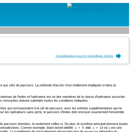
Considérations pour le verrouillage d'index
ant aux
clés de parcours
. La méthode d'accès n'est réellement impliquée
ni
dans la
s colonnes de l'index et l'opérateur est un des membres de la classe d'opérateur associée
 renvoyées doivent satisfaire toutes les conditions indiquées.
ntrées qui correspondent à la clé de parcours, avec les entrées supplémentaires qui ne
. Pour les opérateurs sans perte, le parcours d'index doit renvoyer exactement l'ensemble
de parcours données, et seulement celles-ci. De plus, le système principal donnera toutes
 contradictoires. Comme exemple, étant donné
où
est une
WHERE x > 4 AND x > 14
x
nnulée. Le supplément de pré-traitement nécessaire lors de
dépendra du
amrescan