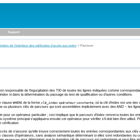
Support
inition de l'interface des méthodes d'accès aux index
>
Parcours
est responsable de l'ingurgitation des TID de toutes les lignes indiquées comme correspond
l'index ni dans la détermination du passage du test de qualification ou d'autres conditions.
ne clause
de la forme
, où la clé d'index est une de
WHERE
clé_index
opérateur
constante
e ou plusieurs clés de parcours qui sont assemblées implicitement avec des AND -- les lignes
te
pour un opérateur particulier ; ceci implique que le parcours d'index renverra toutes les e
ystème principal s'appliquera ensuite cet opérateur pour vérifier s'il doit bien être utilisé
 vérification.
'accès de s'assurer qu'elle trouve correctement toutes les entrées correspondantes aux clés 
x classes d'opérateurs, sans analyse sémantique déterminant si elles sont redondantes ou
tree
pour déterminer que la première clé de parcours est redondante et peut être a
amrescan