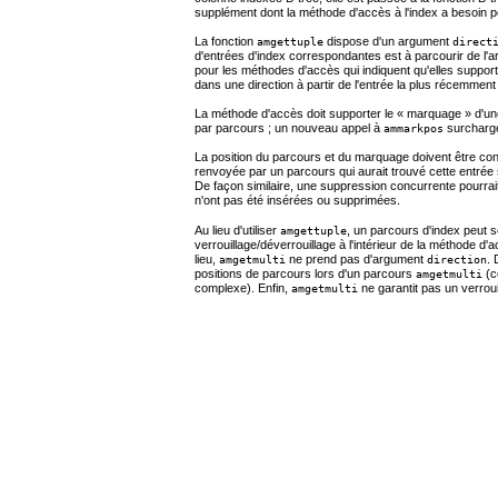
supplément dont la méthode d'accès à l'index a besoin p
La fonction
dispose d'un argument
amgettuple
direct
d'entrées d'index correspondantes est à parcourir de l'ar
pour les méthodes d'accès qui indiquent qu'elles support
dans une direction à partir de l'entrée la plus récemmen
La méthode d'accès doit supporter le «
marquage
» d'un
par parcours ; un nouveau appel à
surcharge
ammarkpos
La position du parcours et du marquage doivent être con
renvoyée par un parcours qui aurait trouvé cette entrée 
De façon similaire, une suppression concurrente pourrait
n'ont pas été insérées ou supprimées.
Au lieu d'utiliser
, un parcours d'index peut s
amgettuple
verrouillage/déverrouillage à l'intérieur de la méthode d'
lieu,
ne prend pas d'argument
. 
amgetmulti
direction
positions de parcours lors d'un parcours
(ce
amgetmulti
complexe). Enfin,
ne garantit pas un verrou
amgetmulti