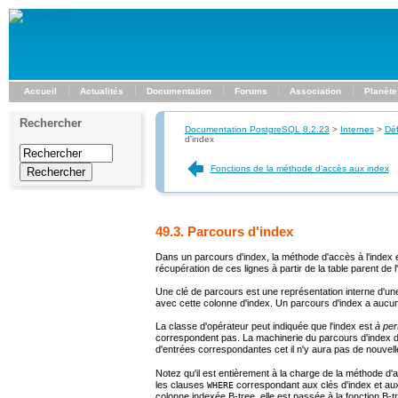
Accueil
Actualités
Documentation
Forums
Association
Planète
Rechercher
Documentation PostgreSQL 8.2.23
>
Internes
>
Déf
d'index
Fonctions de la méthode d'accès aux index
49.3. Parcours d'index
Dans un parcours d'index, la méthode d'accès à l'index 
récupération de ces lignes à partir de la table parent de 
Une clé de parcours est une représentation interne d'u
avec cette colonne d'index. Un parcours d'index a aucun
La classe d'opérateur peut indiquée que l'index est
à per
correspondent pas. La machinerie du parcours d'index du s
d'entrées correspondantes cet il n'y aura pas de nouvelle
Notez qu'il est entièrement à la charge de la méthode d
les clauses
correspondant aux clés d'index et au
WHERE
colonne indexée B-tree, elle est passée à la fonction B-