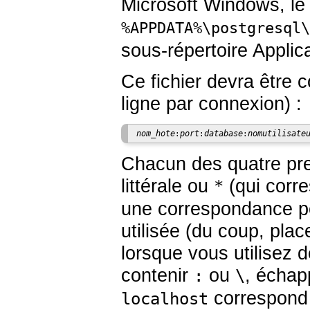
Microsoft Windows, le
%APPDATA%\postgresql\
sous-répertoire Applicat
Ce fichier devra être 
ligne par connexion) :
nom_hote
port
database
nomutilisate
:
:
:
Chacun des quatre pre
littérale ou
(qui corre
*
une correspondance p
utilisée (du coup, pla
lorsque vous utilisez 
contenir
ou
, échap
:
\
correspond 
localhost