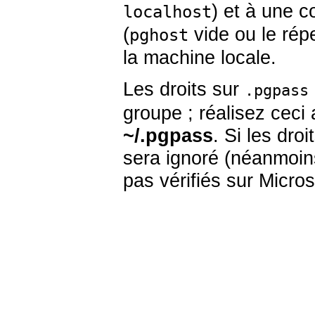
) et à une 
localhost
(
vide ou le rép
pghost
la machine locale.
Les droits sur
.pgpass
groupe ; réalisez cec
~/.pgpass
. Si les droi
sera ignoré (néanmoins
pas vérifiés sur Micro