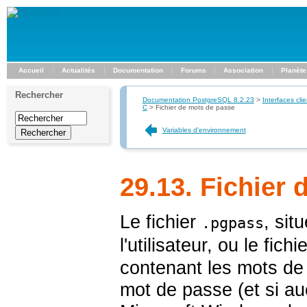
Accueil
Actualités
Documentation
Forums
Association
Planète
Rechercher
Documentation PostgreSQL 8.2.23
>
Interfaces clie
C
>
Fichier de mots de passe
Variables d'environnement
29.13. Fichier
Le fichier
, sit
.pgpass
l'utilisateur, ou le fic
contenant les mots de 
mot de passe (et si au