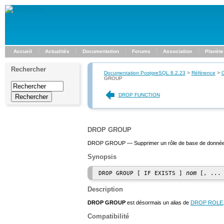
Accueil
Actualités
Documentation
Forums
Association
Planète
Rechercher
Documentation PostgreSQL 8.2.23
>
Référence
>
GROUP
DROP FUNCTION
DROP GROUP
DROP GROUP — Supprimer un rôle de base de donné
Synopsis
nom
DROP GROUP [ IF EXISTS ] 
Description
DROP GROUP
est désormais un alias de
DROP ROLE
Compatibilité