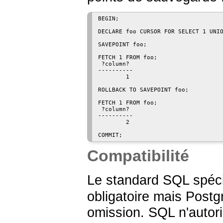
BEGIN;

DECLARE foo CURSOR FOR SELECT 1 UNIO
SAVEPOINT foo;

FETCH 1 FROM foo;

 ?column? 

----------

        1

ROLLBACK TO SAVEPOINT foo;

FETCH 1 FROM foo;

 ?column? 

----------

        2

Compatibilité
Le standard
SQL
spéci
obligatoire mais
Postg
omission. SQL n'autor