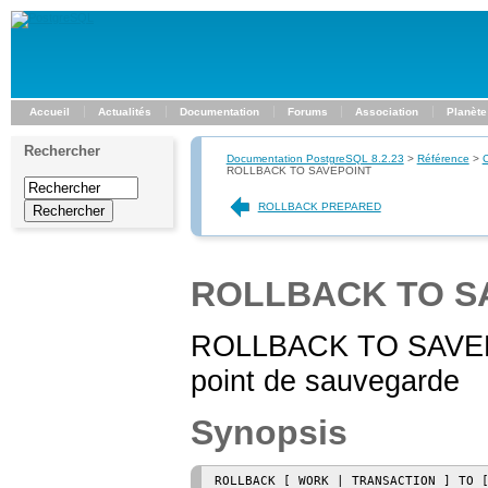
Accueil
Actualités
Documentation
Forums
Association
Planète
Rechercher
Documentation PostgreSQL 8.2.23
>
Référence
>
ROLLBACK TO SAVEPOINT
ROLLBACK PREPARED
ROLLBACK TO S
ROLLBACK TO SAVEPOI
point de sauvegarde
Synopsis
ROLLBACK [ WORK | TRANSACTION ] TO 