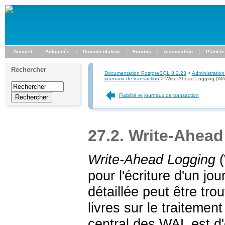
Accueil
Actualités
Documentation
Forums
Association
Planète
Rechercher
Documentation PostgreSQL 8.2.23
>
Administration
journaux de transaction
>
Write-Ahead Logging (WA
Fiabilité et journaux de transaction
27.2. Write-Ahea
Write-Ahead Logging
(
pour l'écriture d'un jo
détaillée peut être tro
livres sur le traitemen
central des
WAL
est d'