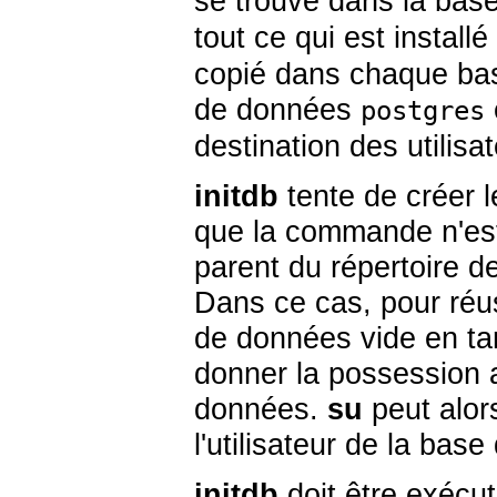
se trouve dans la bas
tout ce qui est install
copié dans chaque bas
de données
postgres
destination des utilisat
initdb
tente de créer l
que la commande n'est 
parent du répertoire d
Dans ce cas, pour réussi
de données vide en tan
donner la possession a
données.
su
peut alors
l'utilisateur de la ba
initdb
doit être exécut