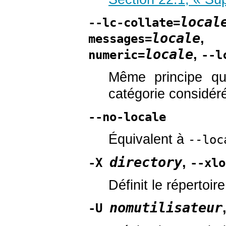
local
--lc-collate=
locale
,
messages=
locale
,
numeric=
--l
Même principe 
catégorie considéré
--no-locale
Équivalent à
--loc
directory
,
-X
--xlo
Définit le répertoi
nomutilisateur
-U