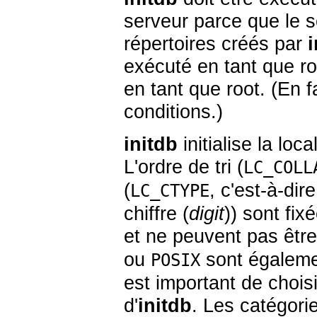
serveur parce que le s
répertoires créés par
i
exécuté en tant que roo
en tant que root. (En f
conditions.)
initdb
initialise la loc
L'ordre de tri (
LC_COLL
(
, c'est-à-dir
LC_CTYPE
chiffre (
digit
)) sont fi
et ne peuvent pas être
ou
sont égalemen
POSIX
est important de choisi
d'
initdb
. Les catégori