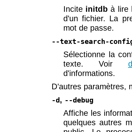
Incite
initdb
à lire
d'un fichier. La p
mot de passe.
--text-search-confi
Sélectionne la con
texte. Voir
d
d'informations.
D'autres paramètres, m
,
-d
--debug
Affiche les inform
quelques autres m
public. Le proce