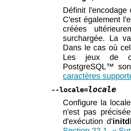
Définit l'encodage
C'est également l
créées ultérieur
surchargée. La va
Dans le cas où cel
Les jeux de ca
PostgreSQL
™ son
caractères support
locale
--locale=
Configure la locale
n'est pas précisée
d'exécution d'
initd
Section 22.1, « Su