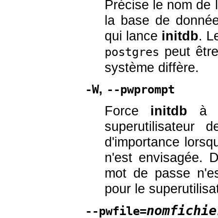
Précise le nom de l
la base de données
qui lance
initdb
. L
peut être
postgres
système diffère.
,
-W
--pwprompt
Force
initdb
à d
superutilisateur
d'importance lorsq
n'est envisagée. Da
mot de passe n'es
pour le superutilisa
nomfichie
--pwfile=