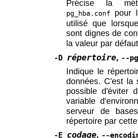
Précise la méth
pour l
pg_hba.conf
utilisé que lorsqu
sont dignes de confi
la valeur par défaut
répertoire
,
-D
--p
Indique le répert
données. C'est la 
possible d'éviter 
variable d'enviro
serveur de base
répertoire par cett
codage
,
-E
--encodi