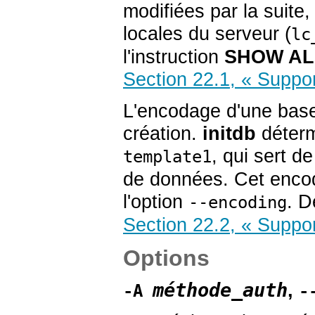
modifiées par la suite
locales du serveur (
lc
l'instruction
SHOW AL
Section 22.1, « Suppor
L'encodage d'une base
création.
initdb
déterm
, qui sert d
template1
de données. Cet encod
l'option
. D
--encoding
Section 22.2, « Suppor
Options
méthode_auth
,
-A
-