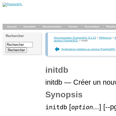
Accueil
Actualités
Documentation
Forums
Association
Planète
Rechercher
Documentation PostgreSQL 8.3.23
>
Référence
>
A
serveur PostgreSQL
>
initdb
Applications relatives au serveur PostgreSQL
initdb
initdb — Créer un nou
Synopsis
[
...] [--
initdb
option