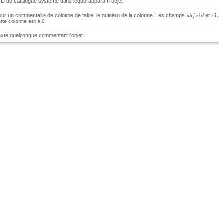
D du catalogue système dans lequel apparaît l'objet
ur un commentaire de colonne de table, le numéro de la colonne. Les champs
et
objoid
cl
tte colonne est à 0.
xte quelconque commentant l'objet