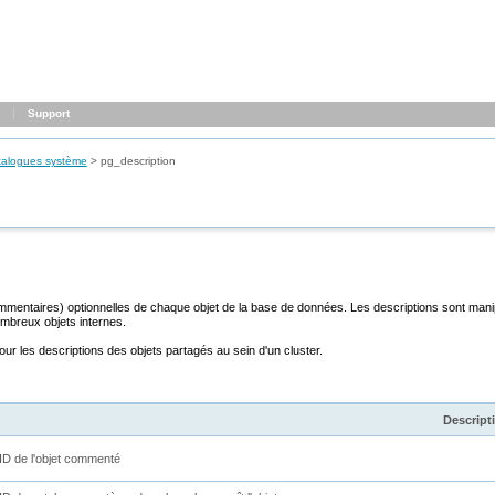
Support
talogues système
>
pg_description
ommentaires) optionnelles de chaque objet de la base de données. Les descriptions sont m
ombreux objets internes.
pour les descriptions des objets partagés au sein d'un cluster.
Descript
ID de l'objet commenté