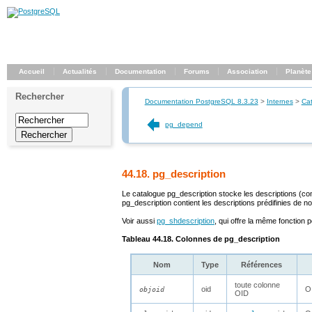
Accueil
Actualités
Documentation
Forums
Association
Planète
Rechercher
Documentation PostgreSQL 8.3.23
>
Internes
>
Ca
pg_depend
44.18. pg_description
Le catalogue
pg_description
stocke les descriptions (c
pg_description
contient les descriptions prédifinies de n
Voir aussi
pg_shdescription
, qui offre la même fonction 
Tableau 44.18. Colonnes de
pg_description
Nom
Type
Références
toute colonne
oid
O
objoid
OID