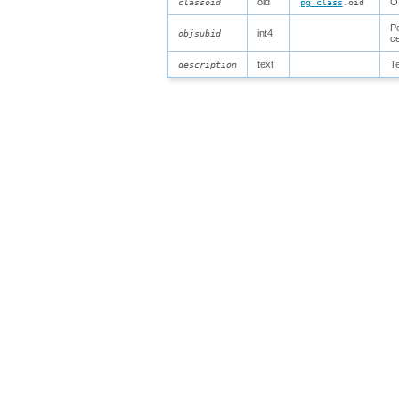
oid
OI
classoid
pg_class
.oid
Po
int4
objsubid
ce
text
Te
description