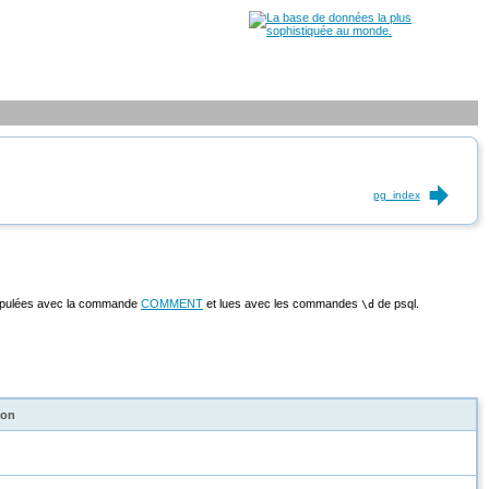
pg_index
anipulées avec la commande
COMMENT
et lues avec les commandes
de
psql
.
\d
ion