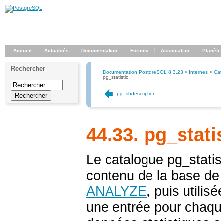
Accueil
Actualités
Documentation
Forums
Association
Planète
Rechercher
Documentation PostgreSQL 8.3.23
>
Internes
>
Ca
pg_statistic
pg_shdescription
44.33. pg_stati
Le catalogue
pg_statis
contenu de la base de
ANALYZE
, puis utilis
une entrée pour chaqu