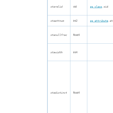
oid
starelid
pg_class
.oid
int2
staattnum
pg_attribute
.at
float4
stanullfrac
int4
stawidth
float4
stadistinct