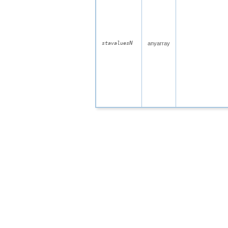
N
stavalues
anyarray