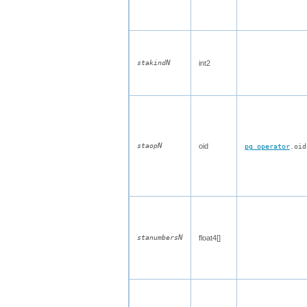
N
stakind
int2
N
staop
oid
pg_operator
.oid
N
stanumbers
float4[]