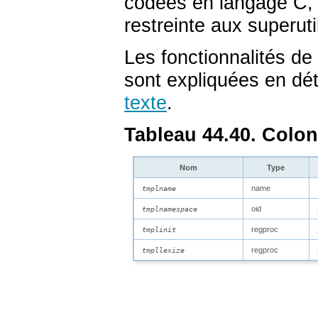
codées en langage C, 
restreinte aux superut
Les fonctionnalités de
sont expliquées en dé
texte
.
Tableau 44.40. Colo
Nom
Type
name
tmplname
oid
tmplnamespace
regproc
tmplinit
regproc
tmpllexize