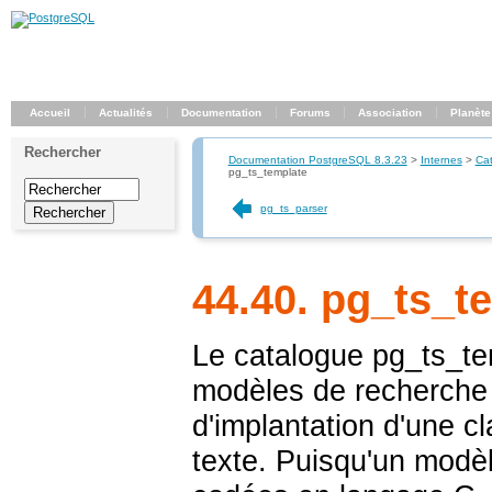
Accueil
Actualités
Documentation
Forums
Association
Planète
Rechercher
Documentation PostgreSQL 8.3.23
>
Internes
>
Ca
pg_ts_template
pg_ts_parser
44.40. pg_ts_t
Le catalogue
pg_ts_te
modèles de recherche p
d'implantation d'une c
texte. Puisqu'un modèl