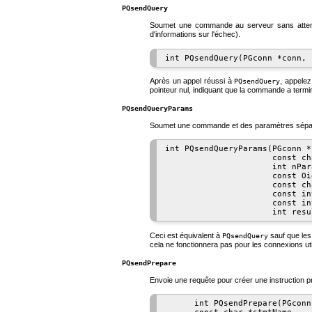
PQsendQuery
Soumet une commande au serveur sans attendre
d'informations sur l'échec).
Après un appel réussi à
, appele
PQsendQuery
pointeur nul, indiquant que la commande a termi
PQsendQueryParams
Soumet une commande et des paramètres séparés
int PQsendQueryParams(PGconn *c
                      const ch
                      int nPara
                      const Oi
                      const ch
                      const in
                      const in
Ceci est équivalent à
sauf que les
PQsendQuery
cela ne fonctionnera pas pour les connexions ut
PQsendPrepare
Envoie une requête pour créer une instruction p
      int PQsendPrepare(PGconn