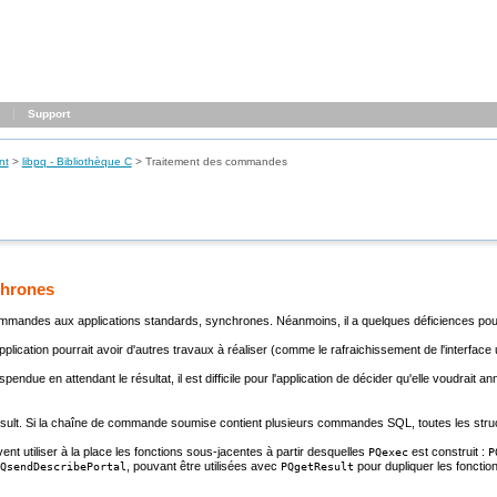
Support
nt
>
libpq
- Bibliothèque C
>
Traitement des commandes
chrones
andes aux applications standards, synchrones. Néanmoins, il a quelques déficiences pouvan
ication pourrait avoir d'autres travaux à réaliser (comme le rafraichissement de l'interface u
spendue en attendant le résultat, il est difficile pour l'application de décider qu'elle voudra
sult
. Si la chaîne de commande soumise contient plusieurs commandes
SQL
, toutes les str
ent utiliser à la place les fonctions sous-jacentes à partir desquelles
est construit :
PQexec
P
, pouvant être utilisées avec
pour dupliquer les fonctio
QsendDescribePortal
PQgetResult