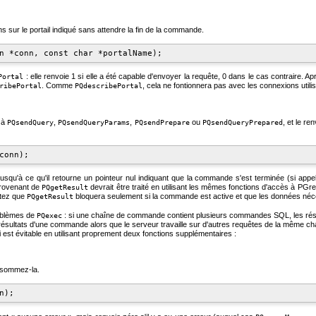
 sur le portail indiqué sans attendre la fin de la commande.
: elle renvoie 1 si elle a été capable d'envoyer la requête, 0 dans le cas contraire. 
Portal
. Comme
, cela ne fontionnera pas avec les connexions utilis
ribePortal
PQdescribePortal
t à
,
,
ou
, et le r
PQsendQuery
PQsendQueryParams
PQsendPrepare
PQsendQueryPrepared
 jusqu'à ce qu'il retourne un pointeur nul indiquant que la commande s'est terminée (si 
 provenant de
devrait être traité en utilisant les mêmes fonctions d'accès à
PGre
PQgetResult
otez que
bloquera seulement si la commande est active et que les données néc
PQgetResult
oblèmes de
: si une chaîne de commande contient plusieurs commandes
SQL
, les r
PQexec
 les résultats d'une commande alors que le serveur travaille sur d'autres requêtes de la mê
i est évitable en utilisant proprement deux fonctions supplémentaires :
onsommez-la.