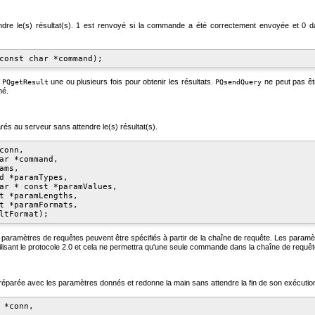
 le(s) résultat(s). 1 est renvoyé si la commande a été correctement envoyée et 0 dans
z
une ou plusieurs fois pour obtenir les résultats.
ne peut pas êt
PQgetResult
PQsendQuery
né.
 au serveur sans attendre le(s) résultat(s).
onn,

ar *command,

ms,

d *paramTypes,

ar * const *paramValues,

t *paramLengths,

t *paramFormats,

 paramètres de requêtes peuvent être spécifiés à partir de la chaîne de requête. Les paramèt
ilisant le protocole 2.0 et cela ne permettra qu'une seule commande dans la chaîne de requêt
réparée avec les paramètres donnés et redonne la main sans attendre la fin de son exécutio
 *conn,
