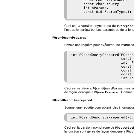
      const char *stmtName,

      const char *query,

      int nParams,

      const Oid *paramTypes);

Ceci est la version asynchrone de
PQprepare
l'instruction préparée. Les paramètres de la fon
PQsendQueryPrepared
Envoie une requête pour exécuter une instructi
int PQsendQueryPrepared(PGconn
                        const 
                        int nP
                        const 
                        const 
                        const 
Ceci est similaire à
mais la
PQsendQueryParams
de façon identique à
. Comme
PQexecPrepared
PQsendDescribePrepared
Soumet une requête pour obtenir des informations
Ceci est la version asynchrone de
PQdescribe
la fonction sont gérés de façon identique à
PQde