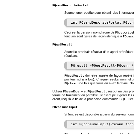
PQsendDescribePortal
Soumet une requête pour obtenir des informations
Ceci est la version asynchrone de
PQdescribe
fonction sont gérés de façon identique à
PQdesc
PQgetResult
Attend le prochain résultat d'un appel précédan
résultats.
doit être appelé de façon répété
PQgetResult
pointeur nul à la fois). Chaque résultat non nul
une fois que vous en avez terminé. N
PQclear
Utiliser
et
résout un des pr
PQsendQuery
PQgetResult
forme de traitement en parallèle : le client peut gérer
client jusqu'à la fin de la prochaine commande
SQL
. Cec
PQconsumeInput
Si l'entrée est disponible à partir du serveur, c