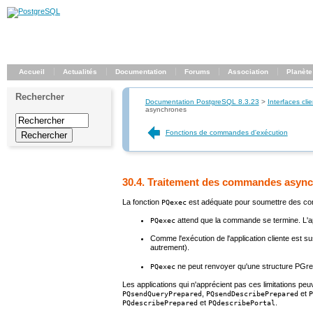
Accueil
Actualités
Documentation
Forums
Association
Planète
Rechercher
Documentation PostgreSQL 8.3.23
>
Interfaces clie
asynchrones
Fonctions de commandes d'exécution
30.4. Traitement des commandes asyn
La fonction
est adéquate pour soumettre des comm
PQexec
attend que la commande se termine. L'appl
PQexec
Comme l'exécution de l'application cliente est su
autrement).
ne peut renvoyer qu'une structure
PGre
PQexec
Les applications qui n'apprécient pas ces limitations peuv
,
et
PQsendQueryPrepared
PQsendDescribePrepared
P
et
.
PQdescribePrepared
PQdescribePortal