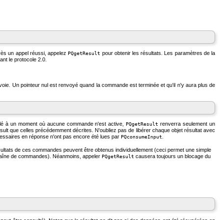
Après un appel réussi, appelez
pour obtenir les résultats. Les paramètres de la
PQgetResult
ant le protocole 2.0.
envoie. Un pointeur nul est renvoyé quand la commande est terminée et qu'il n'y aura plus de
appelé à un moment où aucune commande n'est active,
renverra seulement un
PQgetResult
sult
que celles précédemment décrites. N'oubliez pas de libérer chaque objet résultat avec
essaires en réponse n'ont pas encore été lues par
.
PQconsumeInput
ésultats de ces commandes peuvent être obtenus individuellement (ceci permet une simple
me chaîne de commandes). Néanmoins, appeler
causera toujours un blocage du
PQgetResult