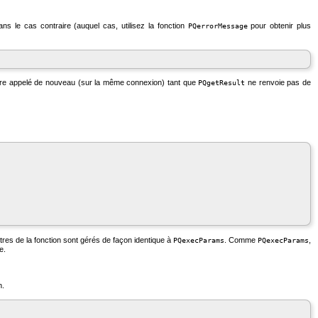
 le cas contraire (auquel cas, utilisez la fonction
pour obtenir plus
PQerrorMessage
re appelé de nouveau (sur la même connexion) tant que
ne renvoie pas de
PQgetResult
res de la fonction sont gérés de façon identique à
. Comme
,
PQexecParams
PQexecParams
e.
n.