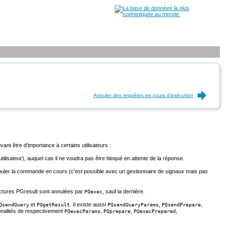
Annuler des requêtes en cours d'exécution
t être d'importance à certains utilisateurs :
tilisateur), auquel cas il ne voudra pas être bloqué en attente de la réponse.
it annuler la commande en cours (c'est possible avec un gestionnaire de signaux mais pas
uctures
PGresult
sont annulées par
, sauf la dernière.
PQexec
et
. Il existe aussi
,
,
QsendQuery
PQgetResult
PQsendQueryParams
PQsendPrepare
nnalités de respectivement
,
,
,
PQexecParams
PQprepare
PQexecPrepared