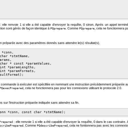
: elle renvoie 1 si elle a été capable d'envoyer la requête, 0 sinon. Après un appel term
ction sont gérés de façon identique à
. Comme
, cela ne fonctionnera pa
PQprepare
PQprepare
on préparée avec des paramètres donnés sans attendre le(s) résultat(s).
 *conn,

char *stmtName,

arams,

char * const *paramValues,

int *paramLengths,

int *paramFormats,

 commande à exécuter est spécifiée en nommant une instruction précédemment préparée au l
, cela ne fonctionnera pas pour les connexions utilisant le protocole 2.0.
PQexecPrepared
 sur l'instruction préparée indiquée sans attendre sa fin.
: elle renvoie 1 si elle a été capable d'envoyer la requête, 0 dans le cas contraire
Prepared
. Comme
, cela ne fontionnera pas avec les connexions
scribePrepared
PQdescribePrepared