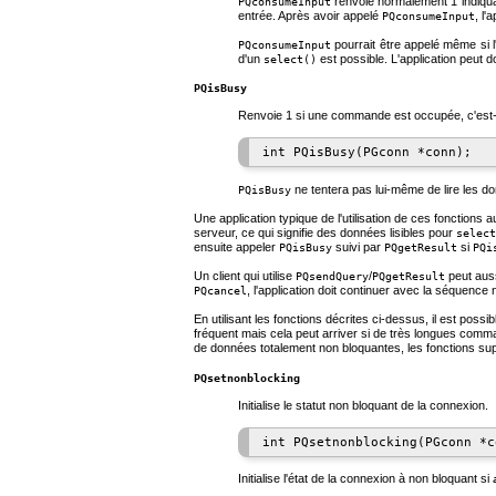
renvoie normalement 1 indiqu
PQconsumeInput
entrée. Après avoir appelé
, l'
PQconsumeInput
pourrait être appelé même si l
PQconsumeInput
d'un
est possible. L'application peut d
select()
PQisBusy
Renvoie 1 si une commande est occupée, c'est
ne tentera pas lui-même de lire les d
PQisBusy
Une application typique de l'utilisation de ces fonctions a
serveur, ce qui signifie des données lisibles pour
select
ensuite appeler
suivi par
si
PQisBusy
PQgetResult
PQi
Un client qui utilise
/
peut auss
PQsendQuery
PQgetResult
, l'application doit continuer avec la séquence 
PQcancel
En utilisant les fonctions décrites ci-dessus, il est poss
fréquent mais cela peut arriver si de très longues com
de données totalement non bloquantes, les fonctions supp
PQsetnonblocking
Initialise le statut non bloquant de la connexion.
Initialise l'état de la connexion à non bloquant si