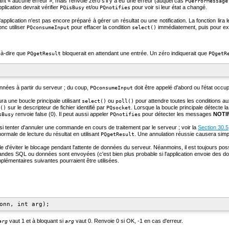
ant
«
aucune erreur
»
, mais renvoie zéro s'il y a eu une erreur (auquel cas
PQerrorMessage
application devrait vérifier
et/ou
pour voir si leur état a changé.
PQisBusy
PQnotifies
'application n'est pas encore préparé à gérer un résultat ou une notification. La fonction lir
onc utiliser
pour effacer la condition
immédiatement, puis pour exa
PQconsumeInput
select()
-à-dire que
bloquerait en attendant une entrée. Un zéro indiquerait que
PQgetResult
PQgetR
onnées à partir du serveur ; du coup,
doit être appelé d'abord ou l'état occu
PQconsumeInput
ura une boucle principale utilisant
ou
pour attendre toutes les conditions aux
select()
poll()
sur le descripteur de fichier identifié par
. Lorsque la boucle principale détecte la
()
PQsocket
renvoie false (0). Il peut aussi appeler
pour détecter les messages
NOTI
sBusy
PQnotifies
i tenter d'annuler une commande en cours de traitement par le serveur ; voir la
Section 30.5
normale de lecture du résultat en utilisant
. Une annulation réussie causera simp
PQgetResult
ible d'éviter le blocage pendant l'attente de données du serveur. Néanmoins, il est toujours pos
mandes SQL ou données sont envoyées (c'est bien plus probable si l'application envoie des 
lémentaires suivantes pourraient être utilisées.
vaut 1 et à bloquant si
vaut 0. Renvoie 0 si OK, -1 en cas d'erreur.
arg
arg