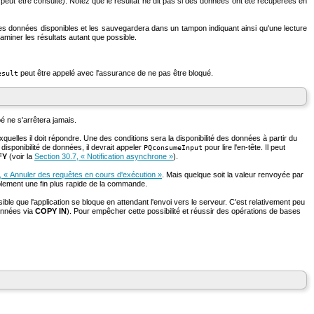
peut être consulté). Notez que le résultat ne dit pas si des données ont été récupérées en
a les données disponibles et les sauvegardera dans un tampon indiquant ainsi qu'une lecture
miner les résultats autant que possible.
peut être appelé avec l'assurance de ne pas être bloqué.
esult
pé ne s'arrêtera jamais.
quelles il doit répondre. Une des conditions sera la disponibilité des données à partir du
 disponibilité de données, il devrait appeler
pour lire l'en-tête. Il peut
PQconsumeInput
FY
(voir la
Section 30.7, « Notification asynchrone »
).
, « Annuler des requêtes en cours d'exécution »
. Mais quelque soit la valeur renvoyée par
lement une fin plus rapide de la commande.
sible que l'application se bloque en attendant l'envoi vers le serveur. C'est relativement peu
données via
COPY IN
). Pour empêcher cette possibilité et réussir des opérations de bases