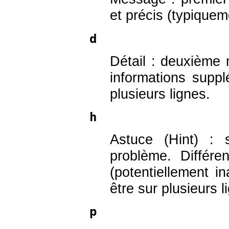
et précis (typiquem
d
Détail : deuxième 
informations suppl
plusieurs lignes.
h
Astuce (Hint) : 
problème. Différe
(potentiellement in
être sur plusieurs l
p