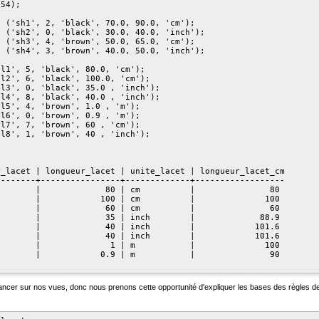
54);

 ('sh1', 2, 'black', 70.0, 90.0, 'cm');

 ('sh2', 0, 'black', 30.0, 40.0, 'inch');

 ('sh3', 4, 'brown', 50.0, 65.0, 'cm');

 ('sh4', 3, 'brown', 40.0, 50.0, 'inch');

l1', 5, 'black', 80.0, 'cm');

l2', 6, 'black', 100.0, 'cm');

l3', 0, 'black', 35.0 , 'inch');

l4', 8, 'black', 40.0 , 'inch');

l5', 4, 'brown', 1.0 , 'm');

l6', 0, 'brown', 0.9 , 'm');

l7', 7, 'brown', 60 , 'cm');

l8', 1, 'brown', 40 , 'inch');

_lacet | longueur_lacet | unite_lacet | longueur_lacet_cm

-------+----------------+-------------+------------------

       |             80 | cm          |               80

       |            100 | cm          |              100

       |             60 | cm          |               60

       |             35 | inch        |             88.9

       |             40 | inch        |            101.6

       |             40 | inch        |            101.6

       |              1 | m           |              100

       |            0.9 | m           |               90

ancer sur nos vues, donc nous prenons cette opportunité d'expliquer les bases des règles d