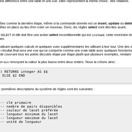
ucune différence entre une table et une vue. Elles représentent la même chose : des relations.
quêtes comme la dernière étape, même si la commande donnée est un
insert
,
update
ou
dele
uêtes en place au lieu d'en créer un nouveau. Donc, les règles
select
sont décrites avant.
et elle doit être une action
select
inconditionnelle qui est
. cette restriction 
 SELECT
instead
ues.
alisant quelques calculs et quelques vues supplémentaires les utilisant à leur tour. Une des
 résultat final sera une vue qui se comporte comme une vraie table avec quelques fonctionn
emple couvrant tous les points discutés étape par étape plutôt que plusieurs exemples, rendant 
ion
renvoyant la valeur la plus basse entre deux entiers. Nous la créons ainsi :
min
) RETURNS integer AS $$

 ELSE $2 END

 premières descriptions du système de règles sont les suivantes :
-- clé primaire

-- nombre de pairs disponibles

-- couleur de lacet préférée

-- longueur minimum du lacet

-- longueur maximum du lacet

-- unité de longueur
