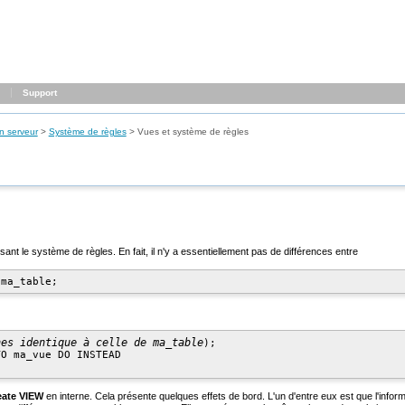
Support
n serveur
>
Système de règles
>
Vues et système de règles
sant le système de règles. En fait, il n'y a essentiellement pas de différences entre
nes identique à celle de ma_table
);

O ma_vue DO INSTEAD

eate VIEW
en interne. Cela présente quelques effets de bord. L'un d'entre eux est que l'inf