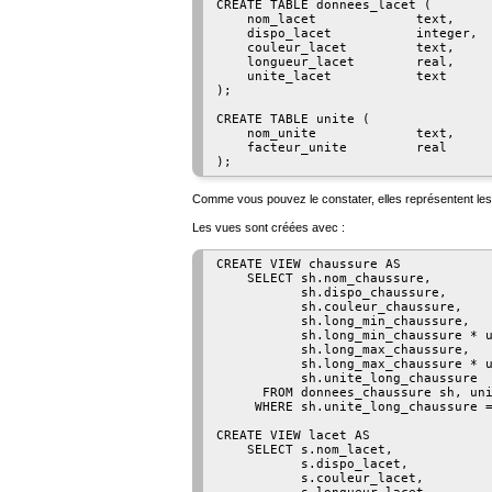
CREATE TABLE donnees_lacet (

    nom_lacet             text,     
    dispo_lacet           integer,  
    couleur_lacet         text,     
    longueur_lacet        real,     
    unite_lacet           text      
);

CREATE TABLE unite (

    nom_unite             text,     
    facteur_unite         real      
Comme vous pouvez le constater, elles représentent l
Les vues sont créées avec :
CREATE VIEW chaussure AS

    SELECT sh.nom_chaussure,

           sh.dispo_chaussure,

           sh.couleur_chaussure,

           sh.long_min_chaussure,

           sh.long_min_chaussure * u
           sh.long_max_chaussure,

           sh.long_max_chaussure * u
           sh.unite_long_chaussure

      FROM donnees_chaussure sh, uni
     WHERE sh.unite_long_chaussure =
CREATE VIEW lacet AS

    SELECT s.nom_lacet,

           s.dispo_lacet,

           s.couleur_lacet,
