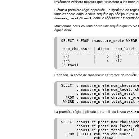
l'exécution vérifiera toujours que l'utilisateur a les bons 
C'était la première règle appliquée. Le système de règles 
table d'échelle dans la sous-requête ajoutée pour voir si 
ou
, donc la réécriture est terminée
donnees_lacet
unit
Maintenant, nous voulons écrire une requête qui trouve
égal à deux.
SELECT * FROM chaussure_prete WHERE 
 nom_chaussure | dispo | nom_lacet |
---------------+-------+-----------+
 sh1           |     2 | sl1       |
 sh3           |     4 | sl7       |
Cette fois, la sortie de l'analyseur est l'arbre de requête :
SELECT chaussure_prete.nom_chaussure
       chaussure_prete.nom_lacet, ch
       chaussure_prete.total_avail

  FROM chaussure_prete chaussure_pre
La première règle appliquée sera celle de la vue
chauss
SELECT chaussure_prete.nom_chaussure
       chaussure_prete.nom_lacet, ch
       chaussure_prete.total_avail

  FROM (SELECT rsh.nom_chaussure,

               rsh.dispo,
