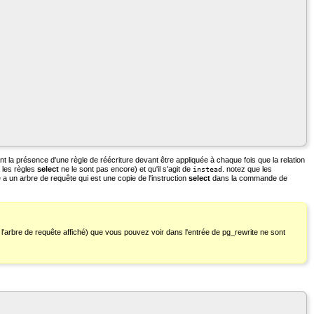
nt la présence d'une règle de réécriture devant être appliquée à chaque fois que la relation
 les règles
select
ne le sont pas encore) et qu'il s'agit de
. notez que les
instead
e a un arbre de requête qui est une copie de l'instruction
select
dans la commande de
l'arbre de requête affiché) que vous pouvez voir dans l'entrée de
pg_rewrite
ne sont