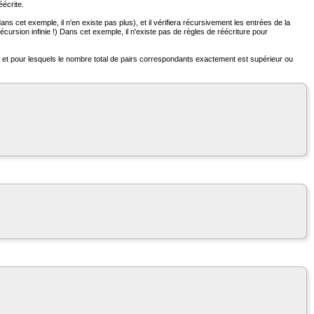
éécrite.
ans cet exemple, il n'en existe pas plus), et il vérifiera récursivement les entrées de la
cursion infinie !) Dans cet exemple, il n'existe pas de règles de réécriture pour
 et pour lesquels le nombre total de pairs correspondants exactement est supérieur ou