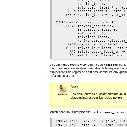
           s.longueur_lacet,

           s.unite_lacet,

           s.longueur_lacet * u.fact
      FROM donnees_lacet s, unite u

     WHERE s.unite_lacet = u.nom_uni
CREATE VIEW chaussure_prete AS

    SELECT rsh.nom_chaussure,

           rsh.dispo_chaussure,

           rsl.nom_lacet,

           rsl.dispo_lacet,

           min(rsh.dispo, rsl.dispo_
      FROM chaussure rsh, lacet rsl

     WHERE rsl.couleur_lacet = rsh.c
       AND rsl.longueur_lacet_cm >= 
La commande
create view
pour la vue
(qui est l
lacet
est référencée dans une table de la requête. La rè
lacet
qualifications de règles ne sont pas identiques aux qualif
création de la vue.
Note
Les deux entrées supplémentaires de la 
d'aucun intérêt pour les règles
select
.
Maintenant, nous remplissons
,
unit
donnees_chaussu
INSERT INTO unite VALUES ('cm', 1.0)
INSERT INTO unite VALUES ('m', 100.0