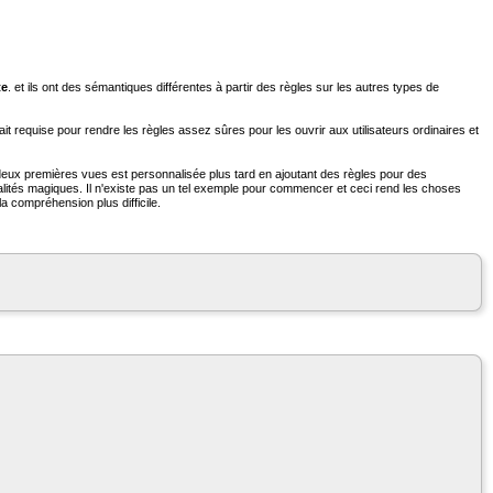
te
. et ils ont des sémantiques différentes à partir des règles sur les autres types de
était requise pour rendre les règles assez sûres pour les ouvrir aux utilisateurs ordinaires et
 deux premières vues est personnalisée plus tard en ajoutant des règles pour des
alités magiques. Il n'existe pas un tel exemple pour commencer et ceci rend les choses
la compréhension plus difficile.