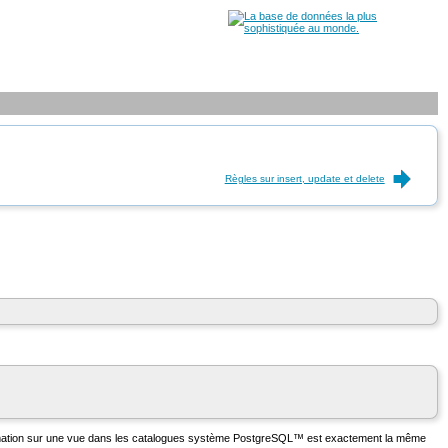
Règles sur insert, update et delete
ormation sur une vue dans les catalogues système
PostgreSQL
™ est exactement la même