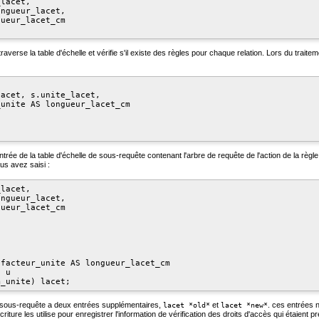
lacet,

ngueur_lacet,

ueur_lacet_cm

verse la table d'échelle et vérifie s'il existe des règles pour chaque relation. Lors du traitem
acet, s.unite_lacet,

unite AS longueur_lacet_cm

rée de la table d'échelle de sous-requête contenant l'arbre de requête de l'action de la règle e
us avez saisi :
lacet,

ngueur_lacet,

ueur_lacet_cm

facteur_unite AS longueur_lacet_cm

 u

 la sous-requête a deux entrées supplémentaires,
et
. ces entrées 
lacet *old*
lacet *new*
écriture les utilise pour enregistrer l'information de vérification des droits d'accès qui étaient 