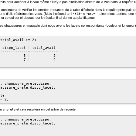
droits pour accéder à la vue même s'il n'y a pas d'utilisation directe de la vue dans la requête r
continuera de vérifier les entrées restantes de la table d'échelle dans la requête principale (d
une d'elle référence les vues. (Mais il n'étendra ni
ni
-- sinon nous aurions une ré
*old*
*new*
 et ce qui est ci-dessus est le résultat final donné au planificateur.
 les chaussures en magasin dont nous avons les lacets correspondants (couleur et longueur)
total_avail >= 2;

 dispo_lacet | total_avail

-------------+-------------

           5 |           2

           7 |           4

, chaussure_prete.dispo,

aussure_prete.dispo_lacet,

te

et cela résultera en cet arbre de requête :
ure_prete
, chaussure_prete.dispo,

aussure_prete.dispo_lacet,
