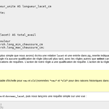
eur_unite AS longueur_lacet_cm

te;

lacet) AS total_avail

ouleur

rsh.long_min_chaussure_cm

a plus simple que nous avons) écrira une relation
et une entrée dans
pg_rewrite
indiqua
lacet
gle n'a aucune qualification de règle (discuté plus tard, avec les règles autres que
select
car
ications de requêtes. L'action de notre règle a une qualification de requête. L'action de la règl
table d'échelle pour
et
(nommées
et
pour des raisons historiques dans 
new
old
*new*
*old*
et
, puis nous lançons une requête simple sur une vue :
re
donnees_lacet
;

);
