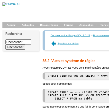
Accueil
Actualités
Documentation
Forums
Association
Planète
Rechercher
Documentation PostgreSQL 8.3.23
>
Programmatio
Système de règles
36.2. Vues et système de règles
Avec
PostgreSQL
™, les vues sont implémentées en utili
et ces deux commandes :
liste de colon
CREATE TABLE ma_vue (
CREATE RULE "_RETURN" AS ON SELECT T
parce que c'est exactement ce que fait la commande
cr