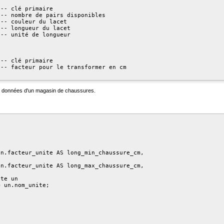
-- clé primaire

-- nombre de pairs disponibles

-- couleur du lacet

-- longueur du lacet

-- unité de longueur

-- clé primaire

-- facteur pour le transformer en cm

es données d'un magasin de chaussures.
n.facteur_unite AS long_min_chaussure_cm,

n.facteur_unite AS long_max_chaussure_cm,

te un

 un.nom_unite;
