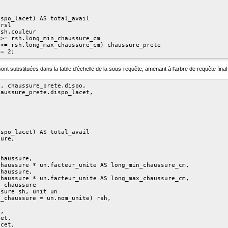
spo_lacet) AS total_avail

rsl

sh.couleur

>= rsh.long_min_chaussure_cm

<= rsh.long_max_chaussure_cm) chaussure_prete

ont substituées dans la table d'échelle de la sous-requête, amenant à l'arbre de requête final 
, chaussure_prete.dispo,

aussure_prete.dispo_lacet,

spo_lacet) AS total_avail

ure,

haussure,

haussure * un.facteur_unite AS long_min_chaussure_cm,

haussure,

haussure * un.facteur_unite AS long_max_chaussure_cm,

_chaussure

sure sh, unit un

_chaussure = un.nom_unite) rsh,

,

et,

cet,
