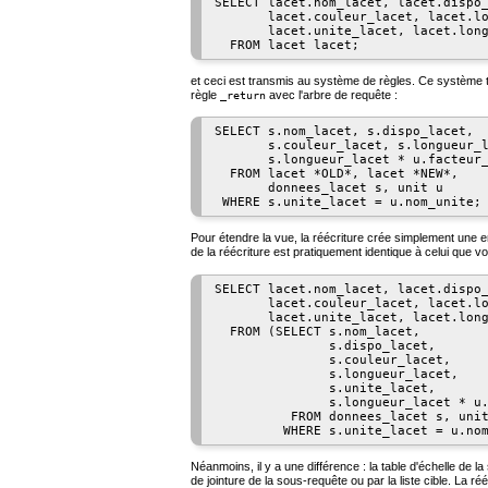
SELECT lacet.nom_lacet, lacet.dispo_
       lacet.couleur_lacet, lacet.lo
       lacet.unite_lacet, lacet.long
et ceci est transmis au système de règles. Ce système tra
règle
avec l'arbre de requête :
_return
SELECT s.nom_lacet, s.dispo_lacet,

       s.couleur_lacet, s.longueur_l
       s.longueur_lacet * u.facteur_
  FROM lacet *OLD*, lacet *NEW*,

       donnees_lacet s, unit u

Pour étendre la vue, la réécriture crée simplement une ent
de la réécriture est pratiquement identique à celui que vo
SELECT lacet.nom_lacet, lacet.dispo_
       lacet.couleur_lacet, lacet.lo
       lacet.unite_lacet, lacet.long
  FROM (SELECT s.nom_lacet,

               s.dispo_lacet,

               s.couleur_lacet,

               s.longueur_lacet,

               s.unite_lacet,

               s.longueur_lacet * u.
          FROM donnees_lacet s, unit
Néanmoins, il y a une différence : la table d'échelle de
de jointure de la sous-requête ou par la liste cible. La ré