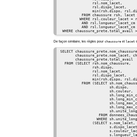
               rsl.nom_lacet,

               rsl.dispo_lacet,

               min(rsh.dispo, rsl.di
          FROM chaussure rsh, lacet 
         WHERE rsl.couleur_lacet = r
          AND rsl.longueur_lacet_cm 
          AND rsl.longueur_lacet_cm 
De façon similaire, les règles pour
et
s
chaussure
lacet
SELECT chaussure_prete.nom_chaussure
       chaussure_prete.nom_lacet, ch
       chaussure_prete.total_avail

  FROM (SELECT rsh.nom_chaussure,

               rsh.dispo,

               rsl.nom_lacet,

               rsl.dispo_lacet,

               min(rsh.dispo, rsl.di
          FROM (SELECT sh.nom_chauss
                       sh.dispo,

                       sh.couleur,

                       sh.long_min_c
                       sh.long_min_c
                       sh.long_max_c
                       sh.long_max_c
                       sh.unite_long
                  FROM donnees_chaus
                 WHERE sh.unite_long
               (SELECT s.nom_lacet,

                       s.dispo_lacet
                       s.couleur_lac
                       s.longueur_la