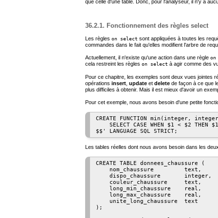
que celle d'une table. Donc, pour l'analyseur, il n'y a a
36.2.1. Fonctionnement des règles select
Les règles
sont appliquées à toutes les re
on select
commandes dans le fait qu'elles modifient l'arbre de req
Actuellement, il n'existe qu'une action dans une règle
on
cela restreint les règles
à agir comme des v
on select
Pour ce chapitre, les exemples sont deux vues jointes ré
opérations
insert
,
update
et
delete
de façon à ce que le
plus difficiles à obtenir. Mais il est mieux d'avoir un ex
Pour cet exemple, nous avons besoin d'une petite fonct
CREATE FUNCTION min(integer, integer
    SELECT CASE WHEN $1 < $2 THEN $1
Les tables réelles dont nous avons besoin dans les deux
CREATE TABLE donnees_chaussure (

    nom_chaussure         text,     
    dispo_chaussure       integer,  
    couleur_chaussure     text,     
    long_min_chaussure    real,     
    long_max_chaussure    real,     
    unite_long_chaussure  text      
);
