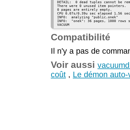
DETAIL:  0 dead tuples cannot be rem
There were 0 unused item pointers.

0 pages are entirely empty.

CPU 0.07s/0.39u sec elapsed 1.56 sec
INFO:  analyzing "public.onek"

INFO:  "onek": 36 pages, 1000 rows s
Compatibilité
Il n'y a pas de comm
Voir aussi
vacuumd
coût
,
Le démon auto