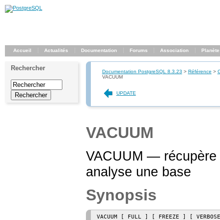
Accueil
Actualités
Documentation
Forums
Association
Planète
Rechercher
Documentation PostgreSQL 8.3.23
>
Référence
>
VACUUM
UPDATE
VACUUM
VACUUM — récupère l'e
analyse une base
Synopsis
VACUUM [ FULL ] [ FREEZE ] [ VERBOS