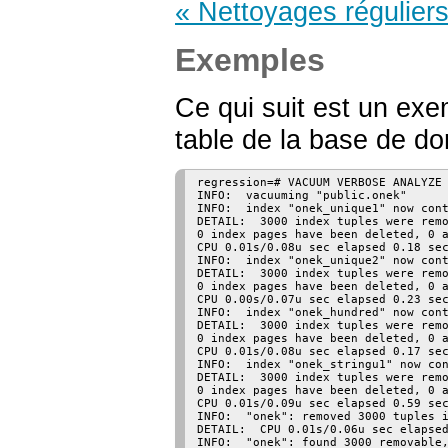
« Nettoyages réguliers
Exemples
Ce qui suit est un ex
table de la base de d
regression=# VACUUM VERBOSE ANALYZE 
INFO:  vacuuming "public.onek"

INFO:  index "onek_unique1" now cont
DETAIL:  3000 index tuples were remo
0 index pages have been deleted, 0 a
CPU 0.01s/0.08u sec elapsed 0.18 sec
INFO:  index "onek_unique2" now cont
DETAIL:  3000 index tuples were remo
0 index pages have been deleted, 0 a
CPU 0.00s/0.07u sec elapsed 0.23 sec
INFO:  index "onek_hundred" now cont
DETAIL:  3000 index tuples were remo
0 index pages have been deleted, 0 a
CPU 0.01s/0.08u sec elapsed 0.17 sec
INFO:  index "onek_stringu1" now con
DETAIL:  3000 index tuples were remo
0 index pages have been deleted, 0 a
CPU 0.01s/0.09u sec elapsed 0.59 sec
INFO:  "onek": removed 3000 tuples i
DETAIL:  CPU 0.01s/0.06u sec elapsed
INFO:  "onek": found 3000 removable,