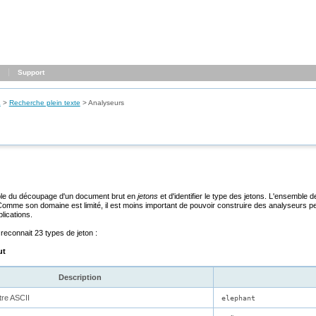
Support
L
>
Recherche plein texte
>
Analyseurs
ble du découpage d'un document brut en
jetons
et d'identifier le type des jetons. L'ensemble 
ots. Comme son domaine est limité, il est moins important de pouvoir construire des analyseurs 
lications.
Il reconnait 23 types de jeton :
ut
Description
ttre ASCII
elephant