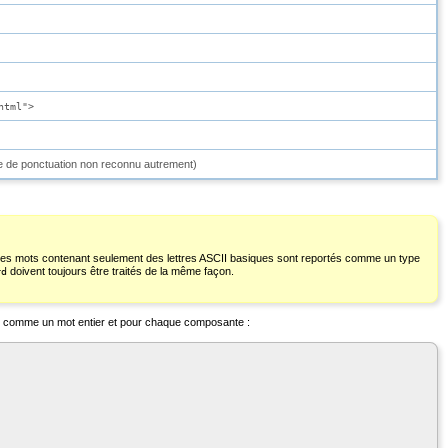
html">
ne de ponctuation non reconnu autrement)
Les mots contenant seulement des lettres ASCII basiques sont reportés comme un type
doivent toujours être traités de la même façon.
rd
ois comme un mot entier et pour chaque composante :