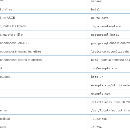
tre
mañana
t chiffres
beta1
, en ASCII
up-to-date
 toutes les lettres
lógico-matemática
lettre et chiffre
postgresql-beta1
mot composé, en ASCII
dans le conte
postgresql
ot composé, toutes les lettres
ou
dan
lógico
matemática
ot composé, lettres et chiffres
dans le contexte
beta1
pos
il
foo@example.com
rotocole
http://
example.com/stuff/inde
example.com
, in t
/stuff/index.html
hemin
, if 
/usr/local/foo.txt
ntifique
-1.234e56
imale
-1.234