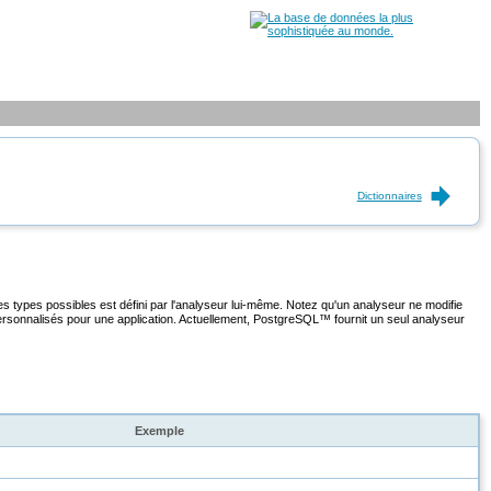
Dictionnaires
des types possibles est défini par l'analyseur lui-même. Notez qu'un analyseur ne modifie
personnalisés pour une application. Actuellement,
PostgreSQL
™ fournit un seul analyseur
Exemple