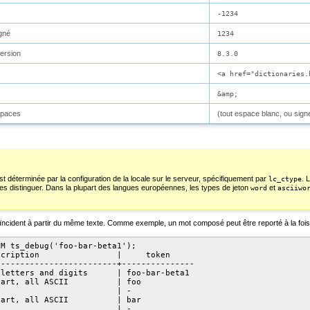
-1234
igné
1234
ersion
8.3.0
<a href="dictionaries.
&amp;
spaces
(tout espace blanc, ou sig
t déterminée par la configuration de la locale sur le serveur, spécifiquement par
. 
lc_ctype
e les distinguer. Dans la plupart des langues européennes, les types de jeton
et
word
asciiwo
 coïncident à partir du même texte. Comme exemple, un mot composé peut être reporté à la f
M ts_debug('foo-bar-beta1');

cription                |     token     

------------------------+---------------

letters and digits      | foo-bar-beta1

art, all ASCII          | foo

                        | -

art, all ASCII          | bar

                        | -
