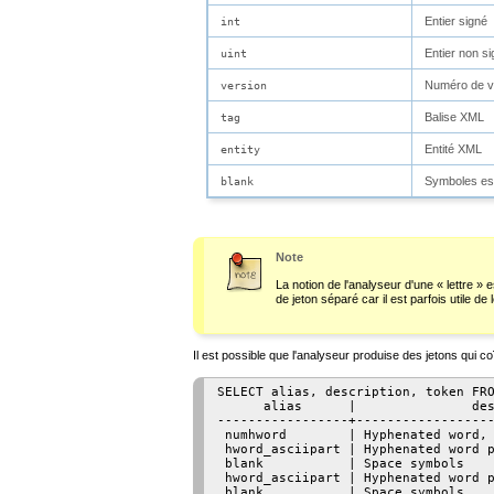
Entier signé
int
Entier non s
uint
Numéro de v
version
Balise XML
tag
Entité XML
entity
Symboles e
blank
Note
La notion de l'analyseur d'une
«
lettre
»
es
de jeton séparé car il est parfois utile d
Il est possible que l'analyseur produise des jetons qui
SELECT alias, description, token FRO
      alias      |               des
-----------------+------------------
 numhword        | Hyphenated word, 
 hword_asciipart | Hyphenated word p
 blank           | Space symbols    
 hword_asciipart | Hyphenated word p
 blank           | Space symbols    