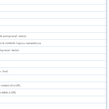
xte
postgresql-beta1
s le contexte
lógico-matemática
tgresql-beta1
x.html
he context of a URL
not within a URL