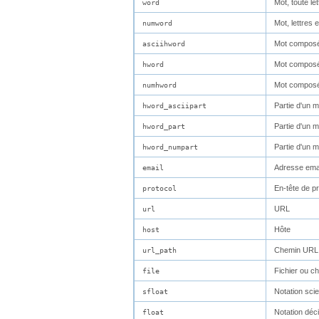
Mot, toute let
word
Mot, lettres e
numword
Mot composé
asciihword
Mot composé,
hword
Mot composé, 
numhword
Partie d'un 
hword_asciipart
Partie d'un m
hword_part
Partie d'un m
hword_numpart
Adresse ema
email
En-tête de p
protocol
URL
url
Hôte
host
Chemin URL
url_path
Fichier ou c
file
Notation scie
sfloat
Notation déc
float