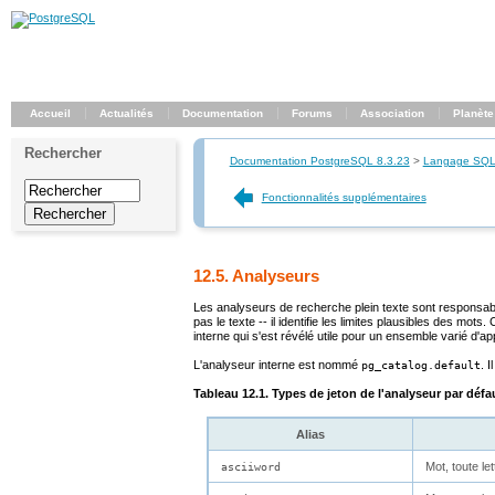
Accueil
Actualités
Documentation
Forums
Association
Planète
Rechercher
Documentation PostgreSQL 8.3.23
>
Langage SQ
Fonctionnalités supplémentaires
12.5. Analyseurs
Les analyseurs de recherche plein texte sont responsa
pas le texte -- il identifie les limites plausibles des m
interne qui s'est révélé utile pour un ensemble varié d'app
L'analyseur interne est nommé
. 
pg_catalog.default
Tableau 12.1. Types de jeton de l'analyseur par défa
Alias
Mot, toute le
asciiword