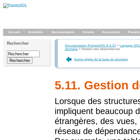
Accueil
Actualités
Documentation
Forums
Association
Planète
Rechercher
Documentation PostgreSQL 8.4.22
>
Langage SQ
données
>
Gestion des dépendances
Autres objets de la base de données
5.11. Gestion 
Lorsque des structure
impliquent beaucoup d
étrangères, des vues, 
réseau de dépendances 