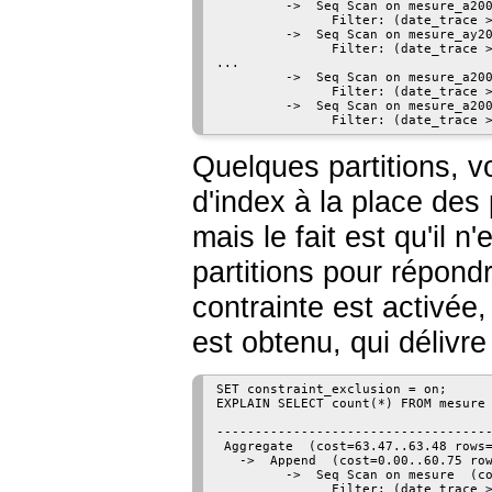
         ->  Seq Scan on mesure_a200
               Filter: (date_trace >
         ->  Seq Scan on mesure_ay20
               Filter: (date_trace >
...

         ->  Seq Scan on mesure_a200
               Filter: (date_trace >
         ->  Seq Scan on mesure_a200
Quelques partitions, vo
d'index à la place des
mais le fait est qu'il 
partitions pour répond
contrainte est activée
est obtenu, qui délivr
SET constraint_exclusion = on;

EXPLAIN SELECT count(*) FROM mesure 
                                    
------------------------------------
 Aggregate  (cost=63.47..63.48 rows=
   ->  Append  (cost=0.00..60.75 row
         ->  Seq Scan on mesure  (co
               Filter: (date_trace >