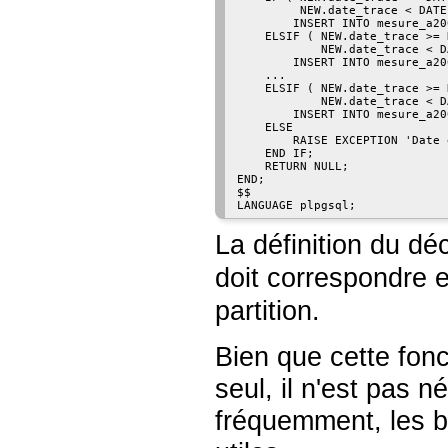
         NEW.date_trace < DATE
        INSERT INTO mesure_a20
    ELSIF ( NEW.date_trace >= 
            NEW.date_trace < D
        INSERT INTO mesure_a20
    ...

    ELSIF ( NEW.date_trace >= 
            NEW.date_trace < D
        INSERT INTO mesure_a20
    ELSE

        RAISE EXCEPTION 'Date 
    END IF;

    RETURN NULL;

END;

$$

La définition du d
doit correspondre 
partition.
Bien que cette fonc
seul, il n'est pas n
fréquemment, les b