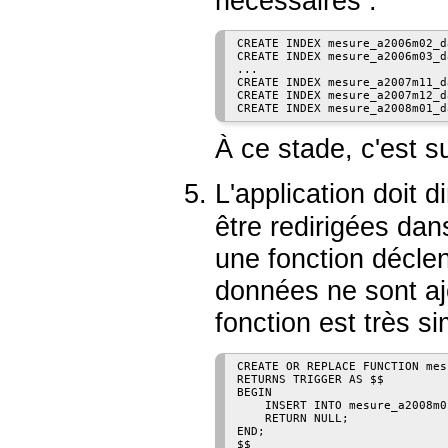
nécessaires :
CREATE INDEX mesure_a2006m02_d
CREATE INDEX mesure_a2006m03_d
...

CREATE INDEX mesure_a2007m11_d
CREATE INDEX mesure_a2007m12_d
À ce stade, c'est su
L'application doit d
être redirigées dan
une fonction déclen
données ne sont ajo
fonction est très si
CREATE OR REPLACE FUNCTION mes
RETURNS TRIGGER AS $$

BEGIN

    INSERT INTO mesure_a2008m0
    RETURN NULL;

END;

$$
