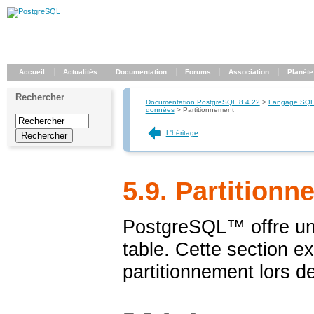
Accueil
Actualités
Documentation
Forums
Association
Planète
Rechercher
Documentation PostgreSQL 8.4.22
>
Langage SQ
données
>
Partitionnement
L'héritage
5.9. Partition
PostgreSQL
™ offre u
table. Cette section e
partitionnement lors d