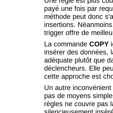
Une règle est plus co
payé une fois par requê
méthode peut donc s'a
insertions. Néanmoins,
trigger offre de meill
La commande
COPY
i
insérer des données, la
adéquate plutôt que da
déclencheurs. Elle peu
cette approche est cho
Un autre inconvénient 
pas de moyens simples
règles ne couvre pas l
silencieusement inséré