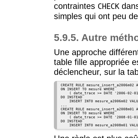
contraintes
dans
CHECK
simples qui ont peu de
5.9.5. Autre méth
Une approche différent
table fille appropriée 
déclencheur, sur la ta
CREATE RULE mesure_insert_a2006m02 A
ON INSERT TO mesure WHERE

    ( date_trace >= DATE '2006-02-01
DO INSTEAD

    INSERT INTO mesure_a2006m02 VALU
...

CREATE RULE mesure_insert_a2008m01 A
ON INSERT TO mesure WHERE

    ( date_trace >= DATE '2008-01-01
DO INSTEAD
