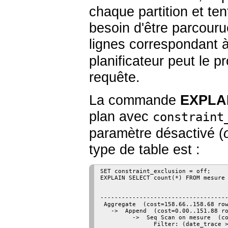
chaque partition et ten
besoin d'être parcouru
lignes correspondant 
planificateur peut le pr
requête.
La commande
EXPLA
plan avec
constraint
paramètre désactivé (
type de table est :
SET constraint_exclusion = off;

EXPLAIN SELECT count(*) FROM mesure 
                                    
------------------------------------
 Aggregate  (cost=158.66..158.68 row
   ->  Append  (cost=0.00..151.88 ro
         ->  Seq Scan on mesure  (co
               Filter: (date_trace >