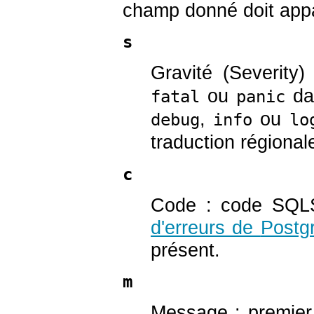
champ donné doit appa
s
Gravité (Severity
ou
da
fatal
panic
,
ou
debug
info
lo
traduction régional
c
Code : code SQLS
d'erreurs de
Postg
présent.
m
Message : premier 