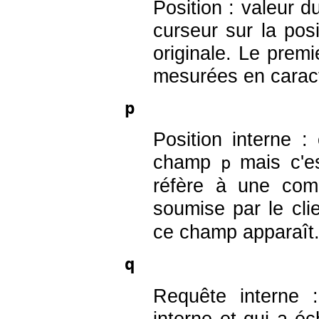
Position : valeur 
curseur sur la pos
originale. Le premi
mesurées en caract
p
Position interne 
champ
mais c'es
p
réfère à une com
soumise par le cl
ce champ apparaît
q
Requête interne 
interne et qui a é