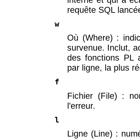
requête SQL lancé
w
Où (Where) : indic
survenue. Inclut, a
des fonctions PL 
par ligne, la plus r
f
Fichier (File) : 
l'erreur.
l
Ligne (Line) : num