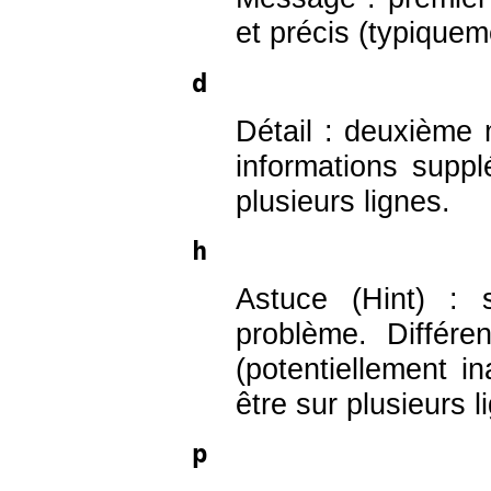
et précis (typiquem
d
Détail : deuxième 
informations suppl
plusieurs lignes.
h
Astuce (Hint) : 
problème. Différe
(potentiellement in
être sur plusieurs l
p