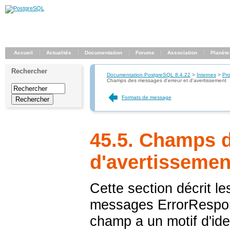
Accueil
Actualités
Documentation
Forums
Association
Planète
Rechercher
Documentation PostgreSQL 8.4.22
>
Internes
>
Pro
Champs des messages d'erreur et d'avertissement
Formats de message
45.5. Champs d
d'avertissemen
Cette section décrit l
messages ErrorRespon
champ a un motif d'ide