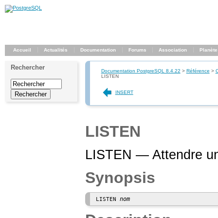
Accueil
Actualités
Documentation
Forums
Association
Planète
Rechercher
Documentation PostgreSQL 8.4.22
>
Référence
>
LISTEN
INSERT
LISTEN
LISTEN — Attendre une
Synopsis
nom
LISTEN 