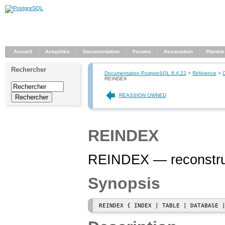
Accueil
Actualités
Documentation
Forums
Association
Planète
Rechercher
Documentation PostgreSQL 8.4.22
>
Référence
>
REINDEX
REASSIGN OWNED
REINDEX
REINDEX — reconstrui
Synopsis
REINDEX { INDEX | TABLE | DATABASE 