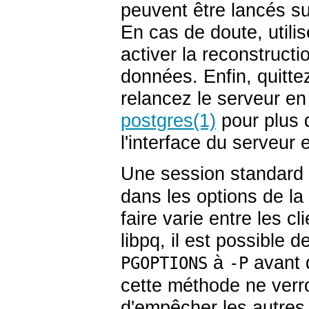
peuvent être lancés su
En cas de doute, util
activer la reconstruct
données. Enfin, quittez
relancez le serveur en
postgres
(1)
pour plus d
l'interface du serveur 
Une session standard 
dans les options de l
faire varie entre les c
libpq
, il est possible 
à
avant d
PGOPTIONS
-P
cette méthode ne verrou
d'empêcher les autres 