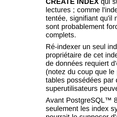
CREATE INDEX
qui su
lectures ; comme l'ind
tentée, signifiant qu'i
sont probablement for
complets.
Ré-indexer un seul ind
propriétaire de cet in
de données requiert d'
(notez du coup que le 
tables possédées par d'
superutilisateurs peuve
Avant
PostgreSQL
™ 8
seulement les index s
pourrait le supposer d