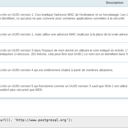
Description
 crée un UUID version 1. Ceci implique l'adresse MAC de l'ordinateur et un horodatage. Les UUID 
t identifiant, ce qui peut ne pas convenir pour certaines applications sensibles à la sécurité.
 crée un UUID version 1, mais utilise une adresse MAC multicast à la place de la vraie adress
 crée un UUID version 3 dans l'espace de nom donné en utilisant le nom indiqué en entrée. L
indiquées ci-dessous. (En théorie, cela peut être tout UUID.) Le nom est un identifiant dans 
 crée un UUID version 4 qui est entièrement réalisé à partir de nombres aléatoires.
n crée un UUID version 5 qui fonctionne comme un UUID version 3 sauf que SHA-1 est utilisé
sidéré plus sécurisé que MD5.
url(), 'http://www.postgresql.org');
