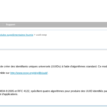
Support
dules supplémentaires fournis
>
uuid-ossp
 de créer des identifiants uniques universels (UUIDs) à l'aide d'algorithmes standard. Ce mo
nible sur
http://www.ossp.org/pkg/lib/uuid/
.
34-8:2005 et RFC 4122, spécifient quatre algorithmes pour produire des UUID identifiés par l
 d'applications.