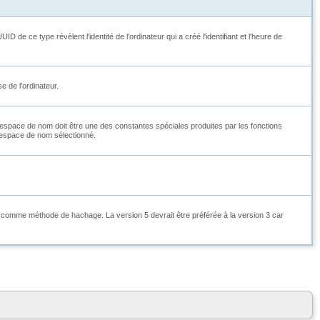
de ce type révèlent l'identité de l'ordinateur qui a créé l'identifiant et l'heure de
e de l'ordinateur.
'espace de nom doit être une des constantes spéciales produites par les fonctions
l'espace de nom sélectionné.
 comme méthode de hachage. La version 5 devrait être préférée à la version 3 car