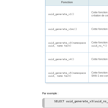
Fonction
Cette fonction
uuid_generate_v1()
création de ce
Cette fonction
uuid_generate_v1mc()
Cette fonction
uuid_generate_v3(namespace
uuid, name text)
uuid_ns_*()
Cette fonction
uuid_generate_v4()
Cette fonctio
uuid_generate_v5(namespace
SHA-1 est con
uuid, name text)
Par exemple :
    SELECT uuid_generate_v3(uuid_ns_