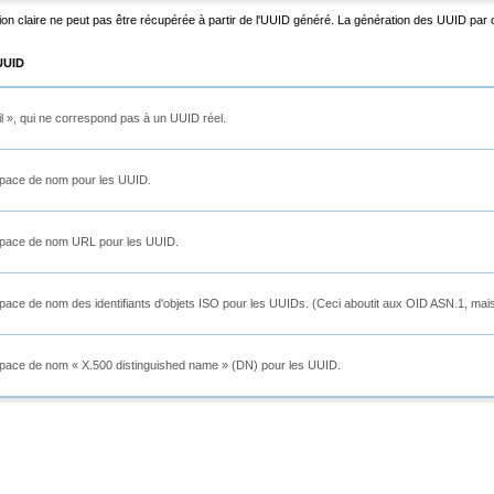
n claire ne peut pas être récupérée à partir de l'UUID généré. La génération des UUID pa
UUID
l
»
, qui ne correspond pas à un UUID réel.
space de nom pour les UUID.
space de nom URL pour les UUID.
pace de nom des identifiants d'objets ISO pour les UUIDs. (Ceci aboutit aux OID ASN.1, mais
espace de nom
«
X.500 distinguished name
»
(DN) pour les UUID.