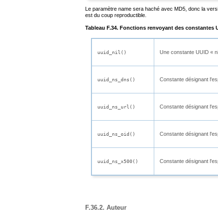
Le paramètre name sera haché avec MD5, donc la versio
est du coup reproductible.
Tableau F.34. Fonctions renvoyant des constantes 
Une constante UUID
«
ni
uuid_nil()
Constante désignant l'e
uuid_ns_dns()
Constante désignant l'e
uuid_ns_url()
Constante désignant l'es
uuid_ns_oid()
Constante désignant l'
uuid_ns_x500()
F.36.2. Auteur