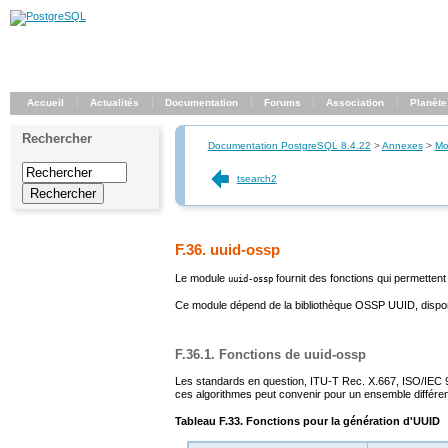
Accueil
Actualités
Documentation
Forums
Association
Planète
Rechercher
Documentation PostgreSQL 8.4.22
>
Annexes
>
Mo
tsearch2
F.36. uuid-ossp
Le module
fournit des fonctions qui permettent
uuid-ossp
Ce module dépend de la bibliothèque OSSP UUID, dispo
F.36.1. Fonctions de uuid-ossp
Les standards en question, ITU-T Rec. X.667, ISO/IEC 98
ces algorithmes peut convenir pour un ensemble différent
Tableau F.33. Fonctions pour la génération d'UUID