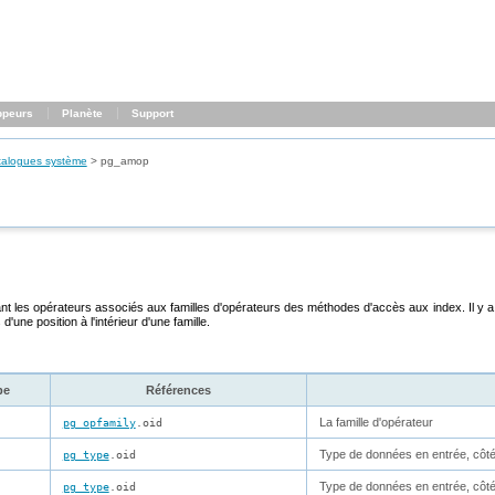
ppeurs
Planète
Support
talogues système
>
pg_amop
nt les opérateurs associés aux familles d'opérateurs des méthodes d'accès aux index. Il y 
'une position à l'intérieur d'une famille.
pe
Références
La famille d'opérateur
pg_opfamily
.oid
Type de données en entrée, côté
pg_type
.oid
Type de données en entrée, côté 
pg_type
.oid