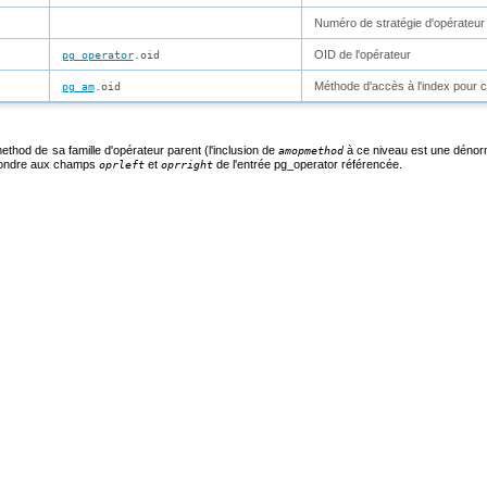
Numéro de stratégie d'opérateur
OID de l'opérateur
pg_operator
.oid
Méthode d'accès à l'index pour ce
pg_am
.oid
method
de sa famille d'opérateur parent (l'inclusion de
à ce niveau est une dénorm
amopmethod
pondre aux champs
et
de l'entrée
pg_operator
référencée.
oprleft
oprright