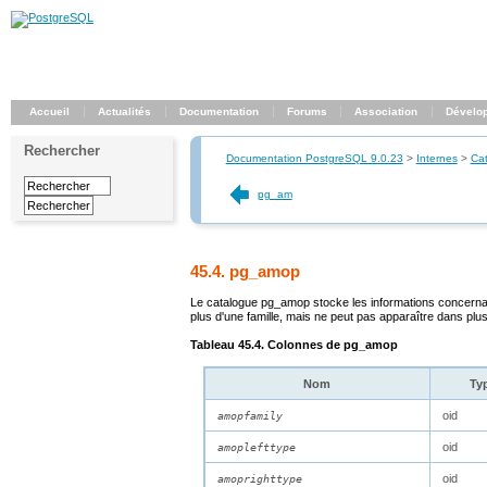
Accueil
Actualités
Documentation
Forums
Association
Dévelo
Rechercher
Documentation PostgreSQL 9.0.23
>
Internes
>
Ca
pg_am
45.4. pg_amop
Le catalogue
pg_amop
stocke les informations concerna
plus d'une famille, mais ne peut pas apparaître dans plus d
Tableau 45.4. Colonnes de
pg_amop
Nom
Ty
oid
amopfamily
oid
amoplefttype
oid
amoprighttype