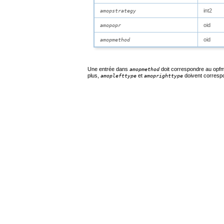
int2
amopstrategy
oid
amopopr
oid
amopmethod
Une entrée dans
doit correspondre au
opf
amopmethod
plus,
et
doivent corres
amoplefttype
amoprighttype