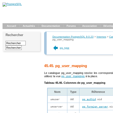
Accueil
Actualités
Documentation
Forums
Association
Dévelo
Rechercher
Documentation PostgreSQL 9.0.23
>
Internes
>
Ca
pg_user_mapping
pg_type
45.45. pg_user_mapping
Le catalogue
pg_user_mapping
stocke les correspondan
utilisez la vue
pg_user_mappings
à la place.
Tableau 45.46. Colonnes de
pg_user_mapping
Nom
Type
Réference
oid
umuser
pg_authid
.oid
oid
umserver
pg_foreign_server
.oi