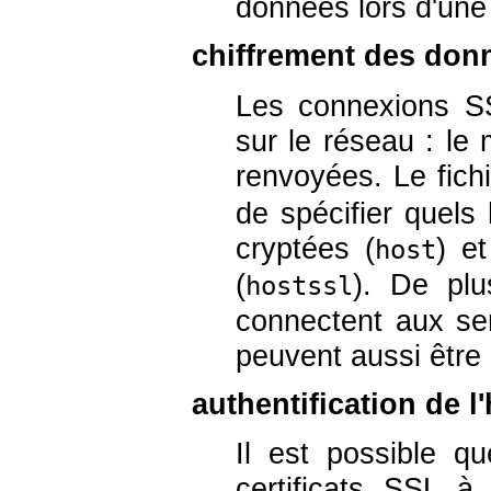
données lors d'une
chiffrement des donn
Les connexions S
sur le réseau : le
renvoyées. Le fich
de spécifier quels
cryptées (
) e
host
(
). De plu
hostssl
connectent aux se
peuvent aussi être 
authentification de l'
Il est possible qu
certificats SSL à