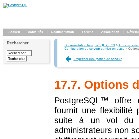
Accueil
Actualités
Documentation
Forums
Association
Dévelo
Rechercher
Documentation PostgreSQL 9.0.23
>
Administration
Configuration du serveur et mise en place
>
Options
Empêcher l'usurpation de serveur
17.7. Options 
PostgreSQL
™ offre d
fournit une flexibilit
suite à un vol du
administrateurs non s