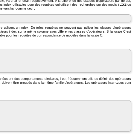
text
,
varchar
et
char
, respectivement. À la différence des classes d'opérateurs par défaut,
es index utilisables pour des requêtes qui utilisent des recherches sur des motifs (
ou
LIKE
nne
varchar
comme ceci :
re utilisent un index. De telles requêtes ne peuvent pas utiliser les classes d'opérateurs
usieurs index sur la même colonne avec différentes classes d'opérateurs. Si la locale C est
sable pour les requêtes de correspondance de modèles dans la locale C.
nées ont des comportements similaires, il est fréquemment utile de définir des opérateurs
es doivent être groupés dans la même famille d'opérateurs. Les opérateurs inter-types sont