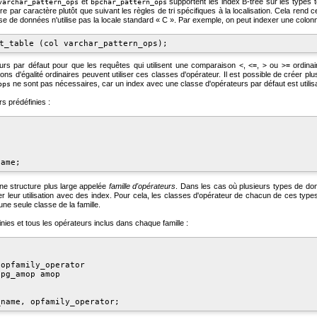
et
supportent les index B-tree sur les types
varchar_pattern_ops
bpchar_pattern_ops
 par caractère plutôt que suivant les règles de tri spécifiques à la localisation. Cela rend c
e de données n'utilise pas la locale standard
«
C
»
. Par exemple, on peut indexer une colo
eurs par défaut pour que les requêtes qui utilisent une comparaison
,
,
ou
ordinai
<
<=
>
>=
s d'égalité ordinaires peuvent utiliser ces classes d'opérateur. Il est possible de créer pl
ne sont pas nécessaires, car un index avec une classe d'opérateurs par défaut est utili
ops
s prédéfinies :
ne structure plus large appelée
famille d'opérateurs
. Dans les cas où plusieurs types de don
er leur utilisation avec des index. Pour cela, les classes d'opérateur de chacun de ces typ
ne seule classe de la famille.
inies et tous les opérateurs inclus dans chaque famille :


opfamily_operator

pg_amop amop


