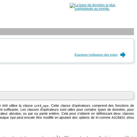
Examiner l'utilisation des index
pe
int4
utilise la classe
. Cette classe d'opérateurs comprend des fonctions de
int4_ops
nt suffisante. Les classes d'opérateurs sont utiles pour certains types de données, pour
leur absolue, ou par sa partie entière. Cela peut s'obtenir en définissant deux classes
basique (qui peut ensuite être modifié en ajoutant des options de tri comme
/
et/ou
ASC
DESC