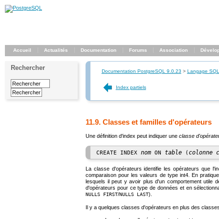
Accueil
Actualités
Documentation
Forums
Association
Dévelo
Rechercher
Documentation PostgreSQL 9.0.23
>
Langage SQ
Index partiels
11.9. Classes et familles d'opérateurs
Une définition d'index peut indiquer une
classe d'opérate
nom
table
colonne
CREATE INDEX 
 ON 
 (
La classe d'opérateurs identifie les opérateurs que l'
comparaison pour les valeurs de type
int4
. En pratiqu
lesquels il peut y avoir plus d'un comportement utile
d'opérateurs pour ce type de données et en sélectionnan
/
).
NULLS FIRST
NULLS LAST
Il y a quelques classes d'opérateurs en plus des classes