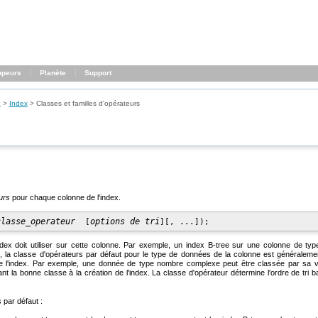
ppeurs
Planète
Support
L
>
Index
>
Classes et familles d'opérateurs
urs
pour chaque colonne de l'index.
classe_operateur
options de tri
  [
][
, ...
index doit utiliser sur cette colonne. Par exemple, un index B-tree sur une colonne de ty
e, la classe d'opérateurs par défaut pour le type de données de la colonne est généraleme
 de l'index. Par exemple, une donnée de type nombre complexe peut être classée par sa va
t la bonne classe à la création de l'index. La classe d'opérateur détermine l'ordre de tri 
 par défaut :