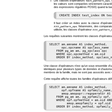
Les classes d'opérateurs
,
text_pattern_ops
les valeurs sont comparées strictement caractère
des expressions régulières POSIX) quand la bas
Il faut créer un index avec la classe d'opérat
xxx
. Néanmoins, des comparaison
_pattern_ops
utilisée, les classes d'opérateur
xxx
_pattern_
Les requêtes suivantes montrent les classes d'opérateur
SELECT am.amname AS index_method,

       opc.opcname AS opclass_name

    FROM pg_am am, pg_opclass opc

    WHERE opc.opcmethod = am.oid

Une classe d'opérateurs n'est qu'un sous-ensemble d'u
identiques pour plusieurs types de données et d'autoris
membres de la famille, mais ne sont pas associés avec u
Cette requête affiche toutes les familles d'opérateurs déf
SELECT am.amname AS index_method,

       opf.opfname AS opfamily_name,
       amop.amopopr::regoperator AS 
    FROM pg_am am, pg_opfamily opf, 
    WHERE opf.opfmethod = am.oid AND
          amop.amopfamily = opf.oid
