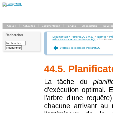
Accueil
Actualités
Documentation
Forums
Association
Dévelo
Rechercher
Documentation PostgreSQL 9.0.23
>
Internes
>
Pré
mécanismes internes de PostgreSQL
>
Planificateu
Système de règles de PostgreSQL
44.5. Planifica
La tâche du
planif
d'exécution optimal. 
l'arbre d'une requête
chacune arrivant au 