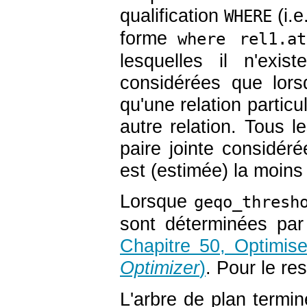
qualification
(i.e
WHERE
forme
where rel1.at
lesquelles il n'exi
considérées que lorsq
qu'une relation particu
autre relation. Tous 
paire jointe considérée
est (estimée) la moins
Lorsque
geqo_thresh
sont déterminées par
Chapitre 50, Optimis
Optimizer
)
. Pour le re
L'arbre de plan termi