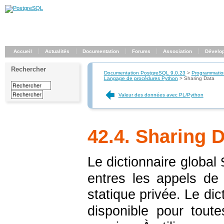
Accueil
Actualités
Documentation
Forums
Association
Dévelo
Rechercher
Documentation PostgreSQL 9.0.23
>
Programmatio
Langage de procédures Python
>
Sharing Data
Valeur des données avec PL/Python
42.4. Sharing 
Le dictionnaire global
entres les appels de
statique privée. Le dic
disponible pour toute