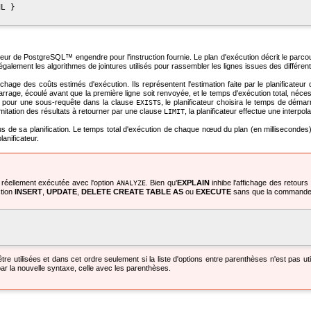
L }

seur de
PostgreSQL
™ engendre pour l'instruction fournie. Le plan d'exécution décrit le parcou
e également les algorithmes de jointures utilisés pour rassembler les lignes issues des différen
ffichage des coûts estimés d'exécution. Ils représentent l'estimation faite par le planifica
age, écoulé avant que la première ligne soit renvoyée, et le temps d'exécution total, nécess
que pour une sous-requête dans la clause
, le planificateur choisira le temps de démar
EXISTS
imitation des résultats à retourner par une clause
, la planificateur effectue une interpo
LIMIT
s de sa planification. Le temps total d'exécution de chaque nœud du plan (en millisecondes) e
lanificateur.
st réellement exécutée avec l'option
. Bien qu'
EXPLAIN
inhibe l'affichage des retou
ANALYZE
ction
INSERT
,
UPDATE
,
DELETE
CREATE TABLE AS
ou
EXECUTE
sans que la commande n
re utilisées et dans cet ordre seulement si la liste d'options entre parenthèses n'est pas ut
r la nouvelle syntaxe, celle avec les parenthèses.