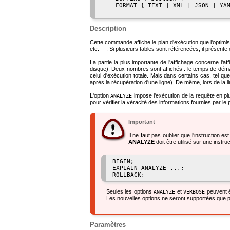
    FORMAT { TEXT | XML | JSON | YAM
Description
Cette commande affiche le plan d'exécution que l'optimi
etc. -- . Si plusieurs tables sont référencées, il présent
La partie la plus importante de l'affichage concerne l'a
disque). Deux nombres sont affichés : le temps de démarr
celui d'exécution totale. Mais dans certains cas, tel 
après la récupération d'une ligne). De même, lors de la l
L'option
impose l'exécution de la requête en plu
ANALYZE
pour vérifier la véracité des informations fournies par le p
Important
Il ne faut pas oublier que l'instruction e
ANALYZE
doit être utilisé sur une instru
BEGIN;

EXPLAIN ANALYZE ...;

Seules les options
et
peuvent êt
ANALYZE
VERBOSE
Les nouvelles options ne seront supportées que pa
Paramètres