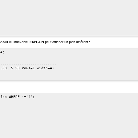
ion
indexable,
EXPLAIN
peut afficher un plan différent :
WHERE
4;

--------------------------

.00..5.98 rows=1 width=4)

foo WHERE i='4';
