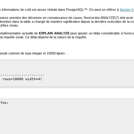
des informations de coût est assez réduite dans
PostgreSQL
™. On peut se référer à
Section 14
uisse prendre des décisions en connaissance de cause, l'instruction
ANALYZE(7) doit avoir é
 des données dans la table a changé de manière significative depuis la dernière exécution de l
d'être choisi.
'implémentation actuelle de
EXPLAIN ANALYZE
peut ajouter un délai considérable à l'exécu
a requête seule. Ce délai dépend de la nature de la requête.
e seule colonne de type
integer
et 10000 lignes :
---------------------

 rows=10000 width=4)

foo;
