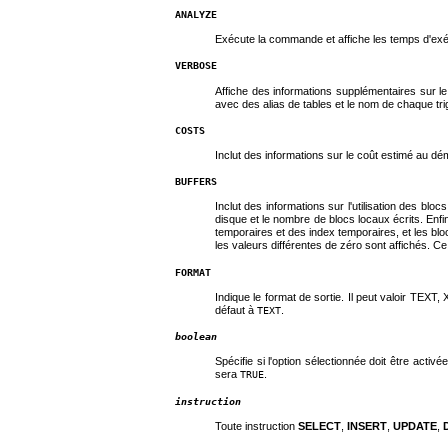
ANALYZE
Exécute la commande et affiche les temps d'exé
VERBOSE
Affiche des informations supplémentaires sur l
avec des alias de tables et le nom de chaque tri
COSTS
Inclut des informations sur le coût estimé au d
BUFFERS
Inclut des informations sur l'utilisation des bl
disque et le nombre de blocs locaux écrits. Enfi
temporaires et des index temporaires, et les blo
les valeurs différentes de zéro sont affichés. C
FORMAT
Indique le format de sortie. Il peut valoir TEX
défaut à
.
TEXT
boolean
Spécifie si l'option sélectionnée doit être acti
sera
.
TRUE
instruction
Toute instruction
SELECT
,
INSERT
,
UPDATE
,