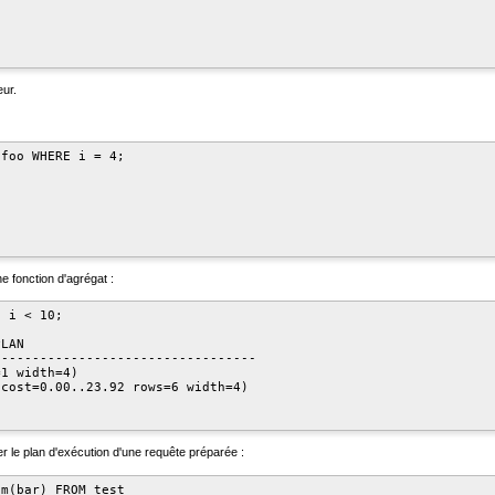
eur.
foo WHERE i = 4;

e fonction d'agrégat :
 i < 10;

LAN

---------------------------------

1 width=4)

cost=0.00..23.92 rows=6 width=4)

er le plan d'exécution d'une requête préparée :
m(bar) FROM test
