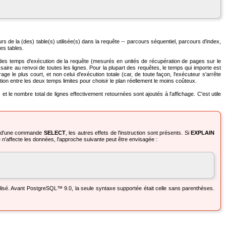
rs de la (des) table(s) utilisée(s) dans la requête -- parcours séquentiel, parcours d'index,
tes tables.
teur des temps d'exécution de la requête (mesurés en unités de récupération de pages sur le
aire au renvoi de toutes les lignes. Pour la plupart des requêtes, le temps qui importe est
rage le plus court, et non celui d'exécution totale (car, de toute façon, l'exécuteur s'arrête
lation entre les deux temps limites pour choisir le plan réellement le moins coûteux.
t le nombre total de lignes effectivement retournées sont ajoutés à l'affichage. C'est utile
rs d'une commande
SELECT
, les autres effets de l'instruction sont présents. Si
EXPLAIN
'affecte les données, l'approche suivante peut être envisagée :
ilisé. Avant
PostgreSQL
™ 9.0, la seule syntaxe supportée était celle sans parenthèses.