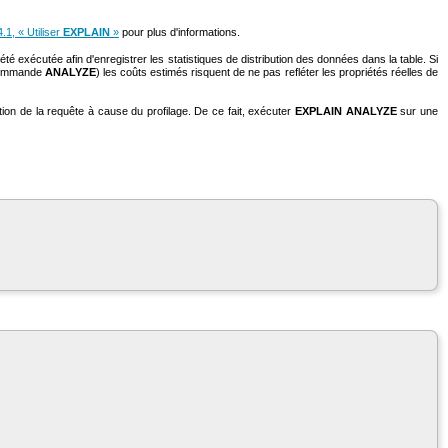
.1, « Utiliser
EXPLAIN
»
pour plus d'informations.
té exécutée afin d'enregistrer les statistiques de distribution des données dans la table. Si
a commande
ANALYZE
) les coûts estimés risquent de ne pas refléter les propriétés réelles de
tion de la requête à cause du profilage. De ce fait, exécuter
EXPLAIN ANALYZE
sur une