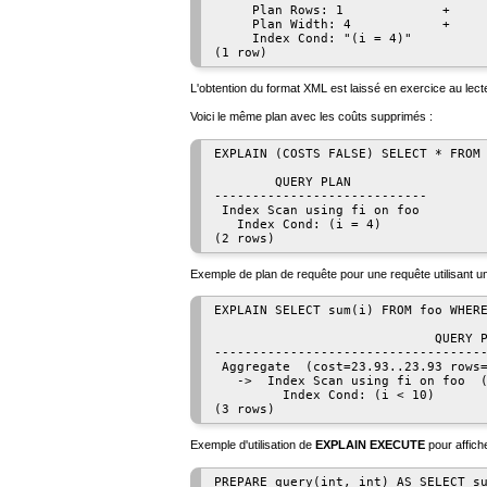
     Plan Rows: 1             +

     Plan Width: 4            +

     Index Cond: "(i = 4)"

L'obtention du format XML est laissé en exercice au lect
Voici le même plan avec les coûts supprimés :
EXPLAIN (COSTS FALSE) SELECT * FROM 
        QUERY PLAN

----------------------------

 Index Scan using fi on foo

   Index Cond: (i = 4)

Exemple de plan de requête pour une requête utilisant un
EXPLAIN SELECT sum(i) FROM foo WHERE
                             QUERY P
------------------------------------
 Aggregate  (cost=23.93..23.93 rows=
   ->  Index Scan using fi on foo  (
         Index Cond: (i < 10)

Exemple d'utilisation de
EXPLAIN EXECUTE
pour affich
PREPARE query(int, int) AS SELECT su