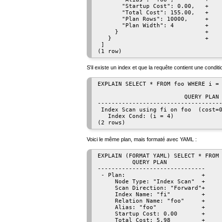
       "Startup Cost": 0.00,   +

       "Total Cost": 155.00,   +

       "Plan Rows": 10000,     +

       "Plan Width": 4         +

     }                         +

   }                           +

 ]

S'il existe un index et que la requête contient une condit
EXPLAIN SELECT * FROM foo WHERE i = 
                         QUERY PLAN

------------------------------------
 Index Scan using fi on foo  (cost=0
   Index Cond: (i = 4)

Voici le même plan, mais formaté avec YAML :
EXPLAIN (FORMAT YAML) SELECT * FROM 
          QUERY PLAN           

-------------------------------

 - Plan:                      +

     Node Type: "Index Scan"  +

     Scan Direction: "Forward"+

     Index Name: "fi"         +

     Relation Name: "foo"     +

     Alias: "foo"             +

     Startup Cost: 0.00       +

     Total Cost: 5.98         +
