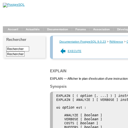
Accueil
Actualités
Documentation
Forums
Association
Dévelo
Rechercher
Documentation PostgreSQL 9.0.23
>
Référence
>
EXECUTE
EXPLAIN
EXPLAIN — Afficher le plan d'exécution d'une instruction
Synopsis
option
inst
EXPLAIN [ ( 
 [, ...] ) ] 
ins
EXPLAIN [ ANALYZE ] [ VERBOSE ] 
option
où 
 est :
boolean
    ANALYZE [ 
 ]

boolean
    VERBOSE [ 
 ]

boolean
    COSTS [ 
 ]

boolean
    BUFFERS [ 
 ]
