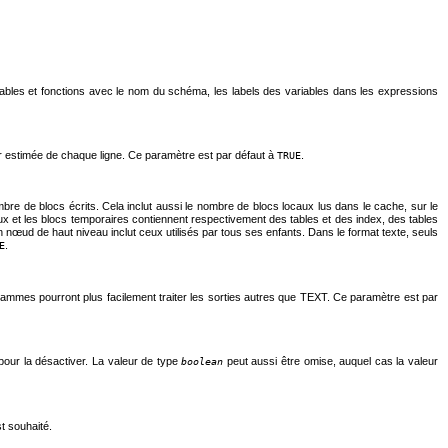
 tables et fonctions avec le nom du schéma, les labels des variables dans les expressions
ur estimée de chaque ligne. Ce paramètre est par défaut à
.
TRUE
ombre de blocs écrits. Cela inclut aussi le nombre de blocs locaux lus dans le cache, sur le
caux et les blocs temporaires contiennent respectivement des tables et des index, des tables
n nœud de haut niveau inclut ceux utilisés par tous ses enfants. Dans le format texte, seuls
.
E
rammes pourront plus facilement traiter les sorties autres que TEXT. Ce paramètre est par
our la désactiver. La valeur de type
peut aussi être omise, auquel cas la valeur
boolean
t souhaité.