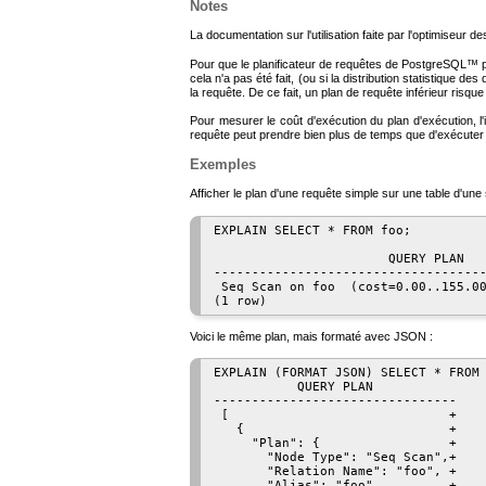
Notes
La documentation sur l'utilisation faite par l'optimiseur 
Pour que le planificateur de requêtes de
PostgreSQL
™ p
cela n'a pas été fait, (ou si la distribution statistique
la requête. De ce fait, un plan de requête inférieur risque 
Pour mesurer le coût d'exécution du plan d'exécution, l
requête peut prendre bien plus de temps que d'exécuter l
Exemples
Afficher le plan d'une requête simple sur une table d'un
EXPLAIN SELECT * FROM foo;

                       QUERY PLAN

------------------------------------
 Seq Scan on foo  (cost=0.00..155.00
Voici le même plan, mais formaté avec JSON :
EXPLAIN (FORMAT JSON) SELECT * FROM 
           QUERY PLAN           

--------------------------------

 [                             +

   {                           +

     "Plan": {                 +

       "Node Type": "Seq Scan",+

       "Relation Name": "foo", +

       "Alias": "foo",         +
