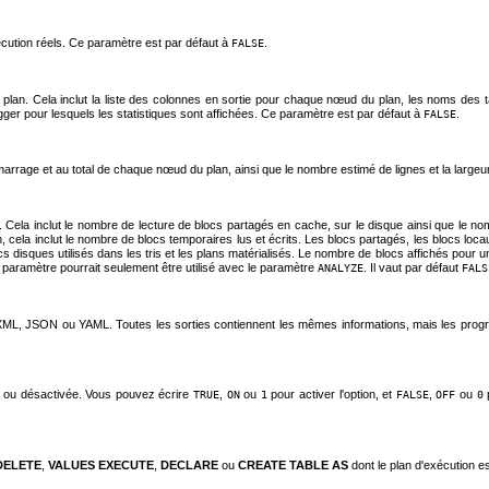
cution réels. Ce paramètre est par défaut à
.
FALSE
e plan. Cela inclut la liste des colonnes en sortie pour chaque nœud du plan, les noms des
gger pour lesquels les statistiques sont affichées. Ce paramètre est par défaut à
.
FALSE
émarrage et au total de chaque nœud du plan, ainsi que le nombre estimé de lignes et la large
ocs. Cela inclut le nombre de lecture de blocs partagés en cache, sur le disque ainsi que le n
n, cela inclut le nombre de blocs temporaires lus et écrits. Les blocs partagés, les blocs lo
cs disques utilisés dans les tris et les plans matérialisés. Le nombre de blocs affichés pour u
e paramètre pourrait seulement être utilisé avec le paramètre
. Il vaut par défaut
ANALYZE
FALS
T, XML, JSON ou YAML. Toutes les sorties contiennent les mêmes informations, mais les prog
vée ou désactivée. Vous pouvez écrire
,
ou
pour activer l'option, et
,
ou
p
TRUE
ON
1
FALSE
OFF
0
DELETE
,
VALUES
EXECUTE
,
DECLARE
ou
CREATE TABLE AS
dont le plan d'exécution es