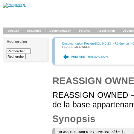
Accueil
Actualités
Documentation
Forums
Association
Dévelo
Rechercher
Documentation PostgreSQL 9.0.23
>
Référence
>
REASSIGN OWNED
PREPARE TRANSACTION
REASSIGN OWN
REASSIGN OWNED — Mod
de la base appartenant
Synopsis
ancien_rôle
REASSIGN OWNED BY 
 [, ..