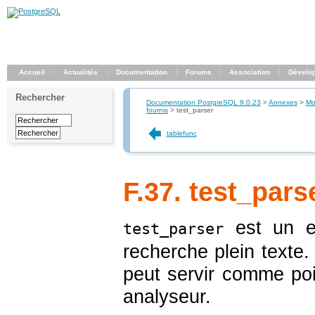
Accueil
Actualités
Documentation
Forums
Association
Dévelo
Rechercher
Documentation PostgreSQL 9.0.23
>
Annexes
>
Mo
fournis
>
test_parser
tablefunc
F.37. test_pars
est un ex
test_parser
recherche plein texte. 
peut servir comme poi
analyseur.