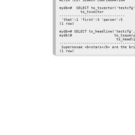
ALTER TEXT SEARCH CONFIGURATION

mydb=#  SELECT to_tsvector('testcfg'
          to_tsvector

-------------------------------

 'that':1 'first':3 'parser':5

(1 row)

mydb=# SELECT ts_headline('testcfg',
mydb(#                    to_tsquery
                           ts_headli
------------------------------------
 Supernovae <b>stars</b> are the bri