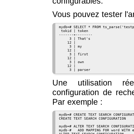
configurables.
Vous pouvez tester l'a
mydb=# SELECT * FROM ts_parse('testp
 tokid | token

-------+--------

     3 | That's

    12 |

     3 | my

    12 |

     3 | first

    12 |

     3 | own

    12 |

Une utilisation ré
configuration de reche
Par exemple :
mydb=# CREATE TEXT SEARCH CONFIGURAT
CREATE TEXT SEARCH CONFIGURATION

mydb=# ALTER TEXT SEARCH CONFIGURATI
mydb-#   ADD MAPPING FOR word WITH e