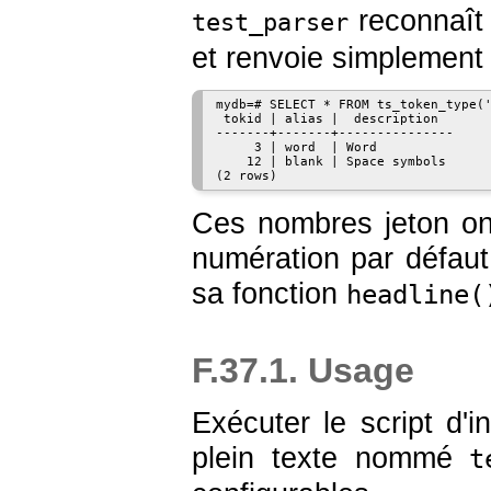
reconnaît
test_parser
et renvoie simplement 
mydb=# SELECT * FROM ts_token_type('
 tokid | alias |  description

-------+-------+---------------

     3 | word  | Word

    12 | blank | Space symbols

Ces nombres jeton ont
numération par défaut 
sa fonction
headline(
F.37.1. Usage
Exécuter le script d'
plein texte nommé
t